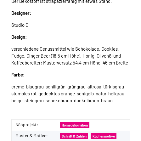
Der Dekostoff ist strapazierfähig mit etwas Stand.
Designer:
Studio G
Design:
verschiedene Genussmittel wie Schokolade, Cookies,
Fudge, Ginger Beer (18,5 cm Höhe), Honig, Olivenöl und
Kaffeebereiter; Musterversatz 54,4 cm Höhe, 46 cm Breite
Farbe:
creme-blaugrau-schilfgrün-grüngrau-altrosa-türkisgrau-
stumpfes rot-gedecktes orange-senfgelb-natur-hellgrau-
beige-steingrau-schokobraun-dunkelbraun-braun
Nähprojekt:
Produkteigenschaft
Wert
Homedeko nähen
Muster & Motive:
Schrift & Zahlen
Küchenmotive