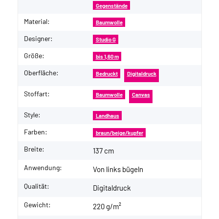
Gegenstände
Material:
Baumwolle
Designer:
Studio G
Größe:
bis 1,60 m
Oberfläche:
Bedruckt
Digitaldruck
Stoffart:
Baumwolle
Canvas
Style:
Landhaus
Farben:
braun/beige/kupfer
Breite:
137 cm
Anwendung:
Von links bügeln
Qualität:
Digitaldruck
Gewicht:
220 g/m²