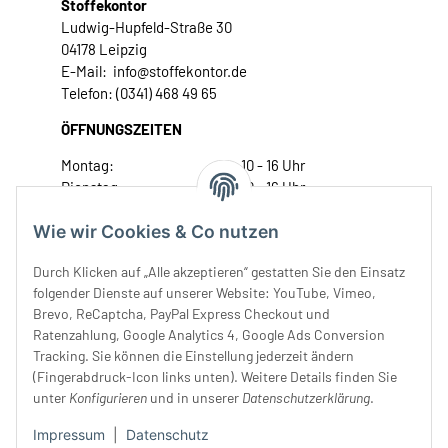
Stoffekontor
Ludwig-Hupfeld-Straße 30
04178 Leipzig
E-Mail: info@stoffekontor.de
Telefon: (0341) 468 49 65
ÖFFNUNGSZEITEN
Montag:
10 - 16 Uhr
Dienstag:
10 - 16 Uhr
Mittwoch:
10 - 18 Uhr
Wie wir Cookies & Co nutzen
Donnerstag:
10 - 18 Uhr
Freitag:
10 - 18 Uhr
Durch Klicken auf „Alle akzeptieren“ gestatten Sie den Einsatz
Samstag:
10 - 14 Uhr
folgender Dienste auf unserer Website: YouTube, Vimeo,
Unser Service
Brevo, ReCaptcha, PayPal Express Checkout und
Ratenzahlung, Google Analytics 4, Google Ads Conversion
Tracking. Sie können die Einstellung jederzeit ändern
Rechtliches
(Fingerabdruck-Icon links unten). Weitere Details finden Sie
unter
Konfigurieren
und in unserer
Datenschutzerklärung
.
Impressum
|
Datenschutz