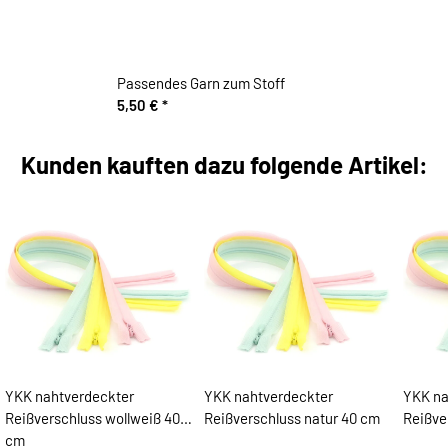
Passendes Garn zum Stoff
5,50 €
*
Kunden kauften dazu folgende Artikel:
YKK nahtverdeckter
YKK nahtverdeckter
YKK na
Reißverschluss wollweiß 40
Reißverschluss natur 40 cm
cm