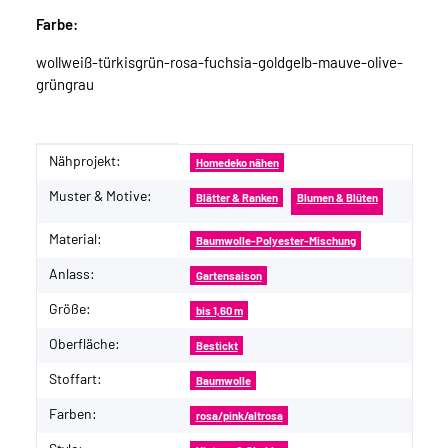
Farbe:
wollweiß-türkisgrün-rosa-fuchsia-goldgelb-mauve-olive-
grüngrau
Nähprojekt:
Produkteigenschaft
Wert
Homedeko nähen
Muster & Motive:
Blätter & Ranken
Blumen & Blüten
Material:
Baumwolle-Polyester-Mischung
Anlass:
Gartensaison
Größe:
bis 1,60 m
Oberfläche:
Bestickt
Stoffart:
Baumwolle
Farben:
rosa/pink/altrosa