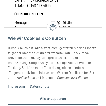
E-Mail: info@stoffekontor.de
Telefon: (0341) 468 49 65
ÖFFNUNGSZEITEN
Montag:
10 - 16 Uhr
Dienstag:
10 - 16 Uhr
Mittwoch:
10 - 18 Uhr
Wie wir Cookies & Co nutzen
Donnerstag:
10 - 18 Uhr
Freitag:
10 - 18 Uhr
Durch Klicken auf „Alle akzeptieren“ gestatten Sie den Einsatz
Samstag:
10 - 14 Uhr
folgender Dienste auf unserer Website: YouTube, Vimeo,
Unser Service
Brevo, ReCaptcha, PayPal Express Checkout und
Ratenzahlung, Google Analytics 4, Google Ads Conversion
Tracking. Sie können die Einstellung jederzeit ändern
Rechtliches
(Fingerabdruck-Icon links unten). Weitere Details finden Sie
unter
Konfigurieren
und in unserer
Datenschutzerklärung
.
Impressum
|
Datenschutz
Alle akzeptieren