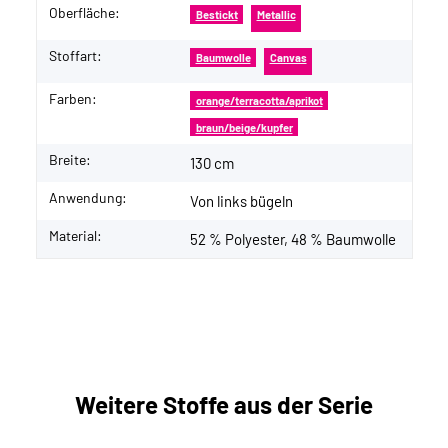
Oberfläche:
Bestickt
Metallic
Stoffart:
Baumwolle
Canvas
Farben:
orange/terracotta/aprikot
braun/beige/kupfer
Breite:
130 cm
Anwendung:
Von links bügeln
Material:
52 % Polyester, 48 % Baumwolle
Weitere Stoffe aus der Serie