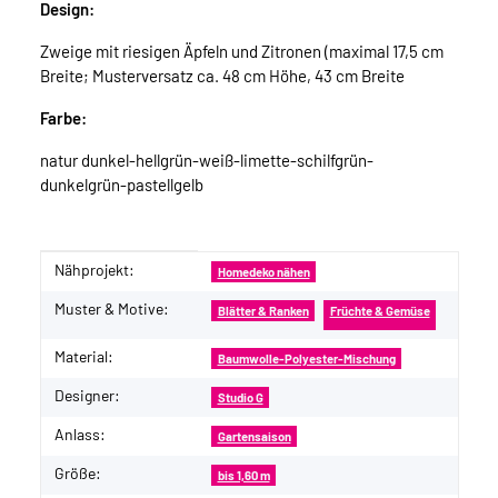
Design:
Zweige mit riesigen Äpfeln und Zitronen (maximal 17,5 cm
Breite; Musterversatz ca. 48 cm Höhe, 43 cm Breite
Farbe:
natur dunkel-hellgrün-weiß-limette-schilfgrün-
dunkelgrün-pastellgelb
Nähprojekt:
Produkteigenschaft
Wert
Homedeko nähen
Muster & Motive:
Blätter & Ranken
Früchte & Gemüse
Material:
Baumwolle-Polyester-Mischung
Designer:
Studio G
Anlass:
Gartensaison
Größe:
bis 1,60 m