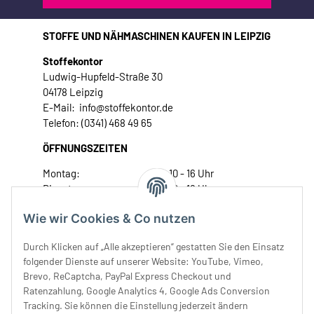
STOFFE UND NÄHMASCHINEN KAUFEN IN LEIPZIG
Stoffekontor
Ludwig-Hupfeld-Straße 30
04178 Leipzig
E-Mail: info@stoffekontor.de
Telefon: (0341) 468 49 65
ÖFFNUNGSZEITEN
Montag:
10 - 16 Uhr
Dienstag:
10 - 16 Uhr
Mittwoch:
10 - 18 Uhr
Wie wir Cookies & Co nutzen
Donnerstag:
10 - 18 Uhr
Freitag:
10 - 18 Uhr
Durch Klicken auf „Alle akzeptieren“ gestatten Sie den Einsatz
Samstag:
10 - 14 Uhr
folgender Dienste auf unserer Website: YouTube, Vimeo,
Brevo, ReCaptcha, PayPal Express Checkout und
Unser Service
Ratenzahlung, Google Analytics 4, Google Ads Conversion
Tracking. Sie können die Einstellung jederzeit ändern