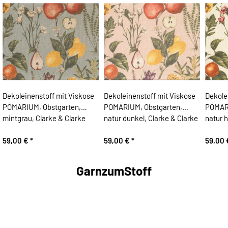
Dekoleinenstoff mit Viskose
Dekoleinenstoff mit Viskose
Dekole
POMARIUM, Obstgarten,
POMARIUM, Obstgarten,
POMARI
mintgrau, Clarke & Clarke
natur dunkel, Clarke & Clarke
natur h
59,00 €
*
59,00 €
*
59,00
GarnzumStoff