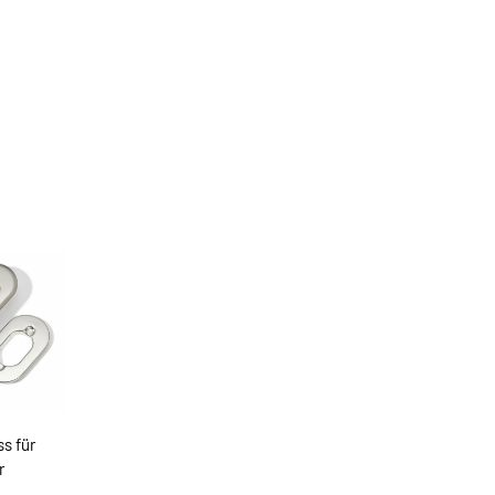
s für
r