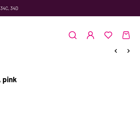
 34C, 34D
 pink