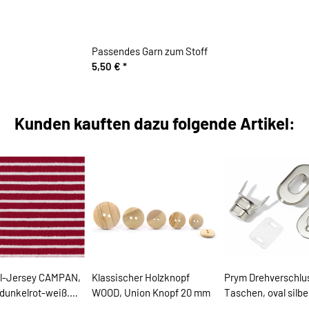
Passendes Garn zum Stoff
5,50 €
*
Kunden kauften dazu folgende Artikel:
l-Jersey CAMPAN,
Klassischer Holzknopf
Prym Drehverschlus
 dunkelrot-weiß.
WOOD, Union Knopf 20 mm
Taschen, oval silbe