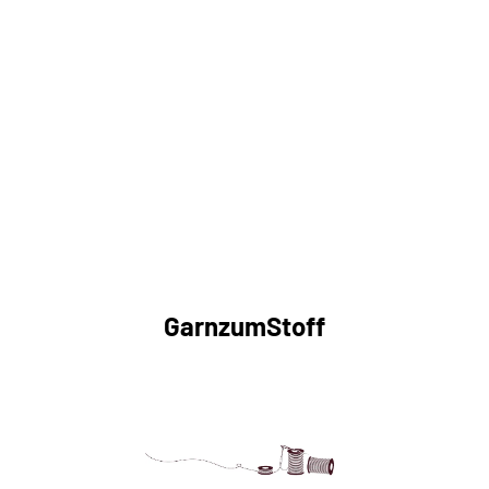
GarnzumStoff