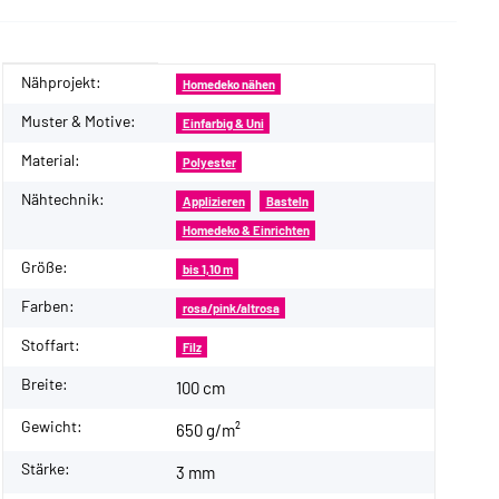
Nähprojekt:
Produkteigenschaft
Wert
Homedeko nähen
Muster & Motive:
Einfarbig & Uni
Material:
Polyester
Nähtechnik:
Applizieren
Basteln
Homedeko & Einrichten
Größe:
bis 1,10 m
Farben:
rosa/pink/altrosa
Stoffart:
Filz
Breite:
100 cm
Gewicht:
650 g/m²
Stärke:
3 mm