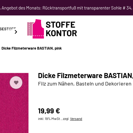
Angebot des Monats: Rücktransportfuß mit transparenter Sohle # 34,
SESTOFF
SCHNITTMUSTER
NÄHKURSE
SALE
Dicke Filzmeterware BASTIAN, pink
Dicke Filzmeterware BASTIAN,
Filz zum Nähen, Basteln und Dekorieren
19,99 €
inkl. 19% MwSt. , zzgl.
Versand