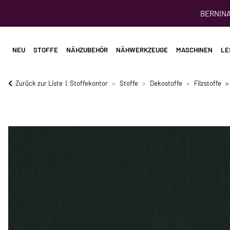
BERNINA 
NEU
STOFFE
NÄHZUBEHÖR
NÄHWERKZEUGE
MASCHINEN
LE
Zurück zur Liste
Stoffekontor
Stoffe
Dekostoffe
Filzstoffe