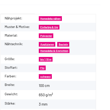
Nähprojekt:
Produkteigenschaft
Wert
Homedeko nähen
Muster & Motive:
Einfarbig & Uni
Material:
Polyester
Nähtechnik:
Applizieren
Basteln
Homedeko & Einrichten
Größe:
bis 1,10 m
Stoffart:
Filz
Farben:
schwarz
Breite:
100 cm
Gewicht:
650 g/m²
Stärke:
3 mm