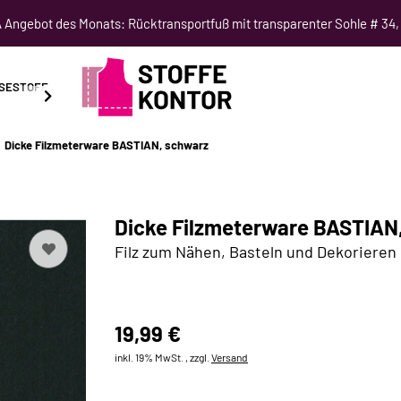
Angebot des Monats: Rücktransportfuß mit transparenter Sohle # 34,
SESTOFF
SCHNITTMUSTER
NÄHKURSE
SALE
Dicke Filzmeterware BASTIAN, schwarz
Dicke Filzmeterware BASTIAN
Filz zum Nähen, Basteln und Dekorieren
19,99 €
inkl. 19% MwSt. , zzgl.
Versand