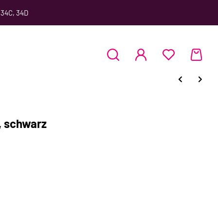
 34C, 34D
, schwarz