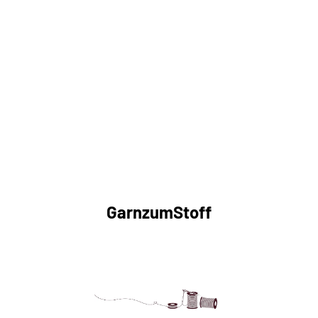
GarnzumStoff