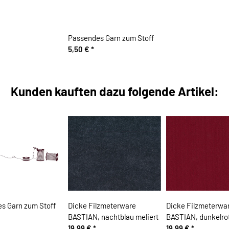
Passendes Garn zum Stoff
5,50 €
*
Kunden kauften dazu folgende Artikel:
s Garn zum Stoff
Dicke Filzmeterware
Dicke Filzmeterwa
BASTIAN, nachtblau meliert
BASTIAN, dunkelro
19,99 €
*
19,99 €
*