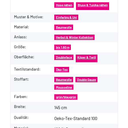
Hose nähen
Bluse & Tunika nähen
Muster & Motive:
Einfarbig & Uni
Material:
Baumwolle
Anlass:
Herbst & Winter Kollektion
Größe:
bis 1,60 m
Oberfläche:
Doubleface
Köper & Twill
Textilstandard:
Öko-Tex
Stoffart:
Baumwolle
Double Gauze
Mousseline
Farben:
grün/blaugrün
Breite:
145 cm
Qualität:
Oeko-Tex-Standard 100