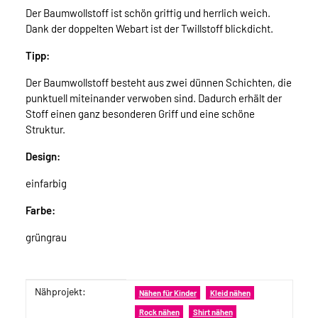
Der Baumwollstoff ist schön griffig und herrlich weich.
Dank der doppelten Webart ist der Twillstoff blickdicht.
Tipp:
Der Baumwollstoff besteht aus zwei dünnen Schichten, die
punktuell miteinander verwoben sind. Dadurch erhält der
Stoff einen ganz besonderen Griff und eine schöne
Struktur.
Design:
einfarbig
Farbe:
grüngrau
Nähprojekt:
Produkteigenschaft
Wert
Nähen für Kinder
Kleid nähen
Rock nähen
Shirt nähen