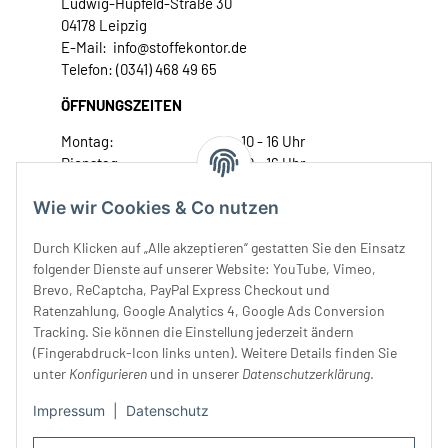
Ludwig-Hupfeld-Straße 30
04178 Leipzig
E-Mail: info@stoffekontor.de
Telefon: (0341) 468 49 65
ÖFFNUNGSZEITEN
Montag:
10 - 16 Uhr
Dienstag:
10 - 16 Uhr
Mittwoch:
10 - 18 Uhr
Wie wir Cookies & Co nutzen
Donnerstag:
10 - 18 Uhr
Freitag:
10 - 18 Uhr
Durch Klicken auf „Alle akzeptieren“ gestatten Sie den Einsatz
Samstag:
10 - 14 Uhr
folgender Dienste auf unserer Website: YouTube, Vimeo,
Unser Service
Brevo, ReCaptcha, PayPal Express Checkout und
Ratenzahlung, Google Analytics 4, Google Ads Conversion
Tracking. Sie können die Einstellung jederzeit ändern
Rechtliches
(Fingerabdruck-Icon links unten). Weitere Details finden Sie
unter
Konfigurieren
und in unserer
Datenschutzerklärung
.
Impressum
|
Datenschutz