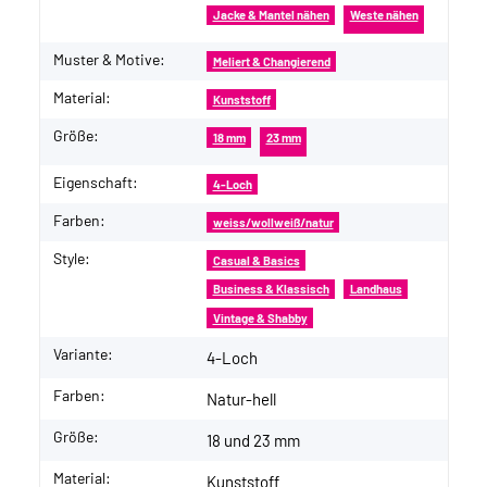
Jacke & Mantel nähen
Weste nähen
Muster & Motive:
Meliert & Changierend
Material:
Kunststoff
Größe:
18 mm
23 mm
Eigenschaft:
4-Loch
Farben:
weiss/wollweiß/natur
Style:
Casual & Basics
Business & Klassisch
Landhaus
Vintage & Shabby
Variante:
4-Loch
Farben:
Natur-hell
Größe:
18 und 23 mm
Material:
Kunststoff