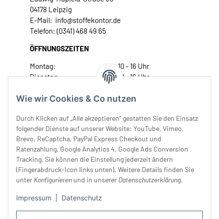
04178 Leipzig
E-Mail: info@stoffekontor.de
Telefon: (0341) 468 49 65
ÖFFNUNGSZEITEN
Montag:
10 - 16 Uhr
Dienstag:
10 - 16 Uhr
Mittwoch:
10 - 18 Uhr
Wie wir Cookies & Co nutzen
Donnerstag:
10 - 18 Uhr
Freitag:
10 - 18 Uhr
Durch Klicken auf „Alle akzeptieren“ gestatten Sie den Einsatz
Samstag:
10 - 14 Uhr
folgender Dienste auf unserer Website: YouTube, Vimeo,
Unser Service
Brevo, ReCaptcha, PayPal Express Checkout und
Ratenzahlung, Google Analytics 4, Google Ads Conversion
Tracking. Sie können die Einstellung jederzeit ändern
Rechtliches
(Fingerabdruck-Icon links unten). Weitere Details finden Sie
unter
Konfigurieren
und in unserer
Datenschutzerklärung
.
Impressum
|
Datenschutz