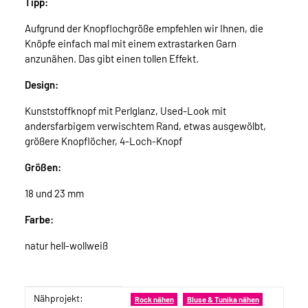
Tipp:
Aufgrund der Knopflochgröße empfehlen wir Ihnen, die
Knöpfe einfach mal mit einem extrastarken Garn
anzunähen. Das gibt einen tollen Effekt.
Design:
Kunststoffknopf mit Perlglanz, Used-Look mit
andersfarbigem verwischtem Rand, etwas ausgewölbt,
größere Knopflöcher, 4-Loch-Knopf
Größen:
18 und 23 mm
Farbe:
natur hell-wollweiß
Nähprojekt:
Produkteigenschaft
Wert
Rock nähen
Bluse & Tunika nähen