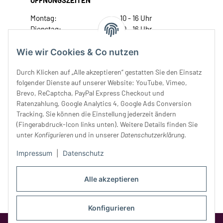
Montag:
10 - 16 Uhr
Dienstag:
10 - 16 Uhr
Mittwoch:
10 - 18 Uhr
Donnerstag:
10 - 18 Uhr
Wie wir Cookies & Co nutzen
Freitag:
10 - 18 Uhr
Durch Klicken auf „Alle akzeptieren“ gestatten Sie den Einsatz
Samstag:
10 - 14 Uhr
folgender Dienste auf unserer Website: YouTube, Vimeo,
Unser Service
Brevo, ReCaptcha, PayPal Express Checkout und
Ratenzahlung, Google Analytics 4, Google Ads Conversion
Tracking. Sie können die Einstellung jederzeit ändern
Rechtliches
(Fingerabdruck-Icon links unten). Weitere Details finden Sie
unter
Konfigurieren
und in unserer
Datenschutzerklärung
.
Impressum
|
Datenschutz
Alle akzeptieren
Konfigurieren