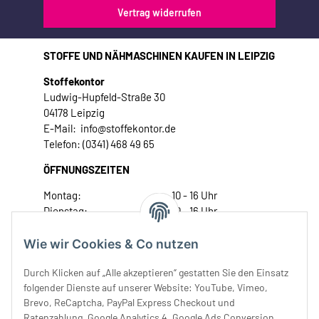
Vertrag widerrufen
STOFFE UND NÄHMASCHINEN KAUFEN IN LEIPZIG
Stoffekontor
Ludwig-Hupfeld-Straße 30
04178 Leipzig
E-Mail: info@stoffekontor.de
Telefon: (0341) 468 49 65
ÖFFNUNGSZEITEN
Montag:
10 - 16 Uhr
Dienstag:
10 - 16 Uhr
Mittwoch:
10 - 18 Uhr
Donnerstag:
10 - 18 Uhr
Wie wir Cookies & Co nutzen
Freitag:
10 - 18 Uhr
Durch Klicken auf „Alle akzeptieren“ gestatten Sie den Einsatz
Samstag:
10 - 14 Uhr
folgender Dienste auf unserer Website: YouTube, Vimeo,
Unser Service
Brevo, ReCaptcha, PayPal Express Checkout und
Ratenzahlung, Google Analytics 4, Google Ads Conversion