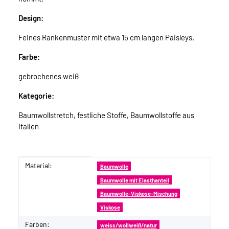
Design:
Feines Rankenmuster mit etwa 15 cm langen Paisleys.
Farbe:
gebrochenes weiß
Kategorie:
Baumwollstretch, festliche Stoffe, Baumwollstoffe aus
Italien
Material:
Produkteigenschaft
Wert
Baumwolle
Baumwolle mit Elasthanteil
Baumwolle-Viskose-Mischung
Viskose
Farben:
weiss/wollweiß/natur