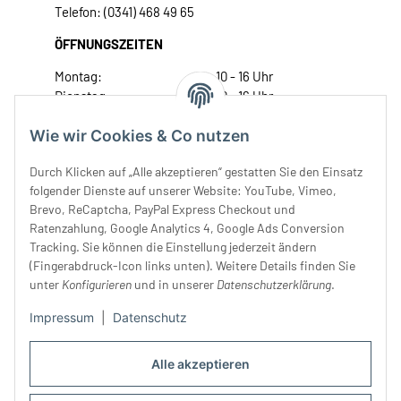
Telefon: (0341) 468 49 65
ÖFFNUNGSZEITEN
Montag:
10 - 16 Uhr
Dienstag:
10 - 16 Uhr
Mittwoch:
10 - 18 Uhr
Wie wir Cookies & Co nutzen
Donnerstag:
10 - 18 Uhr
Freitag:
10 - 18 Uhr
Durch Klicken auf „Alle akzeptieren“ gestatten Sie den Einsatz
Samstag:
10 - 14 Uhr
folgender Dienste auf unserer Website: YouTube, Vimeo,
Unser Service
Brevo, ReCaptcha, PayPal Express Checkout und
Ratenzahlung, Google Analytics 4, Google Ads Conversion
Tracking. Sie können die Einstellung jederzeit ändern
Rechtliches
(Fingerabdruck-Icon links unten). Weitere Details finden Sie
unter
Konfigurieren
und in unserer
Datenschutzerklärung
.
Impressum
|
Datenschutz
Alle akzeptieren