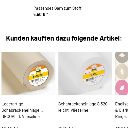
Passendes Garn zum Stoff
5,50 €
*
Kunden kauften dazu folgende Artikel:
Lederartige
Schabrackeneinlage S 320,
Englis
Schabrackeneinlage
leicht, Vlieseline
& Clar
DECOVIL I, Vlieseline
Ringe,