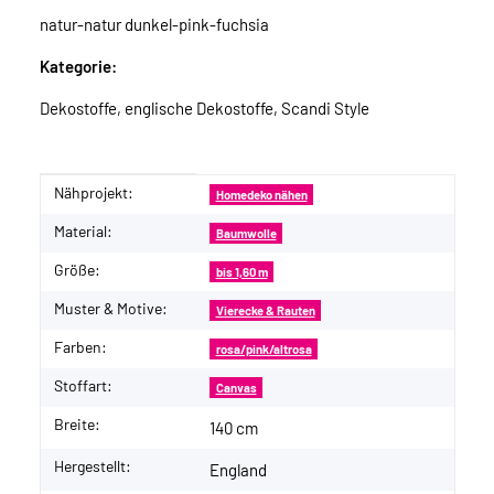
natur-natur dunkel-pink-fuchsia
Kategorie:
Dekostoffe, englische Dekostoffe, Scandi Style
Nähprojekt:
Produkteigenschaft
Wert
Homedeko nähen
Material:
Baumwolle
Größe:
bis 1,60 m
Muster & Motive:
Vierecke & Rauten
Farben:
rosa/pink/altrosa
Stoffart:
Canvas
Breite:
140 cm
Hergestellt:
England