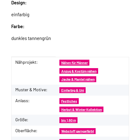
Design:
einfarbig
Farbe:
dunkles tannengrün
Nähprojekt:
Produkteigenschaft
Wert
Nähen für Männer
Anzug & Kostüm nähen
Jacke & Mantel nähen
Muster & Motive:
Einfarbig & Uni
Anlass:
Festliches
Herbst & Winter Kollektion
Größe:
bis 1,60 m
Oberfläche:
Webstoff garngefärbt