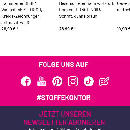
Laminierter Stoff /
Beschichteter Baumwollstoff,
Gewebe
Wachstuch ZU TISCH,
Laminat LUNCH NOIR,
und sc
Kreide-Zeichnungen,
Schrift, dunkelbraun
anthrazit-weiß
26,99 €
*
26,99 €
*
10,90 
FOLGE UNS AUF
#STOFFEKONTOR
JETZT UNSEREN
NEWSLETTER ABONIEREN.
Erhalte unsere Nähtipps, Angebote und