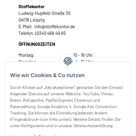
Stoffekontor
Ludwig-Hupfeld-Straße 30
04178 Leipzig
E-Mail: info@stoffekontor.de
Telefon: (0341) 468 49 65
ÖFFNUNGSZEITEN
Montag:
10 - 16 Uhr
Dienstag:
10 - 16 Uhr
Mittwoch:
10 - 18 Uhr
Wie wir Cookies & Co nutzen
Donnerstag:
10 - 18 Uhr
Freitag:
10 - 18 Uhr
Durch Klicken auf „Alle akzeptieren“ gestatten Sie den Einsatz
Samstag:
10 - 14 Uhr
folgender Dienste auf unserer Website: YouTube, Vimeo,
Unser Service
Brevo, ReCaptcha, PayPal Express Checkout und
Ratenzahlung, Google Analytics 4, Google Ads Conversion
Tracking. Sie können die Einstellung jederzeit ändern
Rechtliches
(Fingerabdruck-Icon links unten). Weitere Details finden Sie
unter
Konfigurieren
und in unserer
Datenschutzerklärung
.