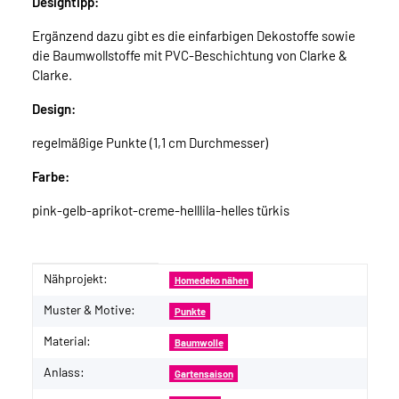
Designtipp:
Ergänzend dazu gibt es die einfarbigen Dekostoffe sowie
die Baumwollstoffe mit PVC-Beschichtung von Clarke &
Clarke.
Design:
regelmäßige Punkte (1,1 cm Durchmesser)
Farbe:
pink-gelb-aprikot-creme-helllila-helles türkis
Nähprojekt:
Produkteigenschaft
Wert
Homedeko nähen
Muster & Motive:
Punkte
Material:
Baumwolle
Anlass:
Gartensaison