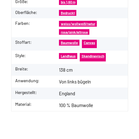
Größe:
bis 1,60 m
Oberfläche:
Bedruckt
Farben:
weiss/wollweiß/natur
rosa/pink/altrosa
Stoffart:
Baumwolle
Canvas
Style:
Landhaus
Skandinavisch
Breite:
138 cm
Anwendung:
Von links bügeln
Hergestellt:
England
Material:
100 % Baumwolle