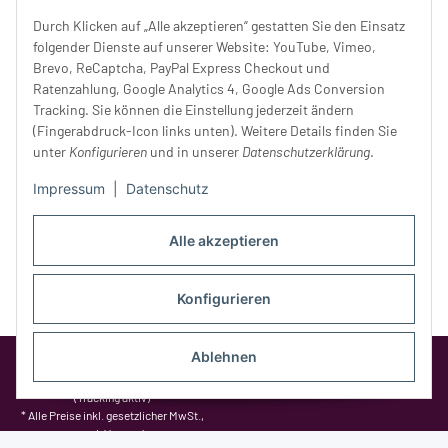
Donnerstag:
10 - 18 Uhr
Durch Klicken auf „Alle akzeptieren“ gestatten Sie den Einsatz
Freitag:
10 - 18 Uhr
folgender Dienste auf unserer Website: YouTube, Vimeo,
Samstag:
10 - 14 Uhr
Brevo, ReCaptcha, PayPal Express Checkout und
Ratenzahlung, Google Analytics 4, Google Ads Conversion
Unser Service
Tracking. Sie können die Einstellung jederzeit ändern
(Fingerabdruck-Icon links unten). Weitere Details finden Sie
Rechtliches
unter
Konfigurieren
und in unserer
Datenschutzerklärung
.
Impressum
|
Datenschutz
Alle akzeptieren
Konfigurieren
Ablehnen
Google Analytics deaktivieren
Status:
Opt-Out-Cookie ist nicht gesetzt
(Tracking aktiv)
* Alle Preise inkl. gesetzlicher MwSt.,
zzgl.
Versand