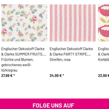
Englischer Dekostoff Clarke
Englischer Dekostoff Clarke
Englis
& Clarke SUMMER FRUITS,
& Clarke PARTY STRIPE,
& Clar
Früchte und Blumen,
Streifen, rosa
Korbbl
gebrochenes weiß-
türkisgrau
27,99 €
*
34,99 €
*
23,99 
FOLGE UNS AUF