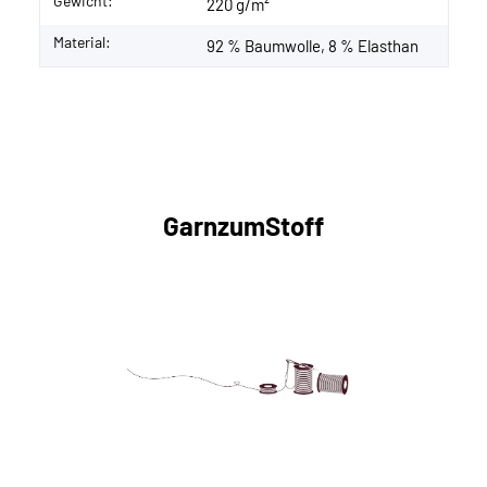
Gewicht:
220 g/m²
Material:
92 % Baumwolle, 8 % Elasthan
GarnzumStoff