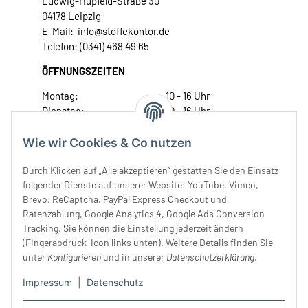
Ludwig-Hupfeld-Straße 30
04178 Leipzig
E-Mail: info@stoffekontor.de
Telefon: (0341) 468 49 65
ÖFFNUNGSZEITEN
Montag:
10 - 16 Uhr
Dienstag:
10 - 16 Uhr
Mittwoch:
10 - 18 Uhr
Donnerstag:
10 - 18 Uhr
Wie wir Cookies & Co nutzen
Freitag:
10 - 18 Uhr
Durch Klicken auf „Alle akzeptieren“ gestatten Sie den Einsatz
Samstag:
10 - 14 Uhr
folgender Dienste auf unserer Website: YouTube, Vimeo,
Unser Service
Brevo, ReCaptcha, PayPal Express Checkout und
Ratenzahlung, Google Analytics 4, Google Ads Conversion
Tracking. Sie können die Einstellung jederzeit ändern
Rechtliches
(Fingerabdruck-Icon links unten). Weitere Details finden Sie
unter
Konfigurieren
und in unserer
Datenschutzerklärung
.
Impressum
|
Datenschutz