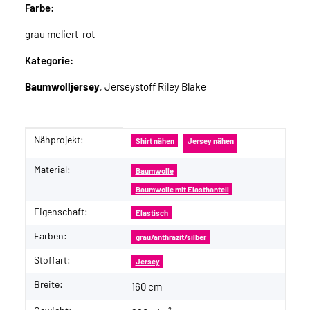
Farbe:
grau meliert-rot
Kategorie:
Baumwolljersey
, Jerseystoff Riley Blake
Nähprojekt:
Produkteigenschaft
Wert
Shirt nähen
Jersey nähen
Material:
Baumwolle
Baumwolle mit Elasthanteil
Eigenschaft:
Elastisch
Farben:
grau/anthrazit/silber
Stoffart:
Jersey
Breite:
160 cm