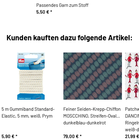
Passendes Garn zum Stoff
5,50 €
*
Kunden kauften dazu folgende Artikel:
5 m Gummiband Standard-
Feiner Seiden-Krepp-Chiffon
Patch
Elastic, 5 mm, weiß, Prym
MOSCCHINO, Streifen-Ovale,
DANCIN
dunkelblau-dunkelrot
Ringel
weiß-d
5,90 €
*
79,00 €
*
21,99 