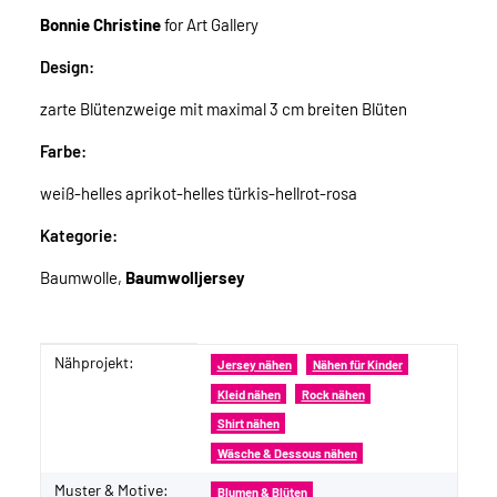
Bonnie Christine
for Art Gallery
Design:
zarte Blütenzweige mit maximal 3 cm breiten Blüten
Farbe:
weiß-helles aprikot-helles türkis-hellrot-rosa
Kategorie:
Baumwolle,
Baumwolljersey
Nähprojekt:
Produkteigenschaft
Wert
Jersey nähen
Nähen für Kinder
Kleid nähen
Rock nähen
Shirt nähen
Wäsche & Dessous nähen
Muster & Motive:
Blumen & Blüten