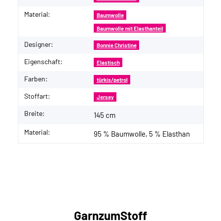
Material:
Baumwolle
Baumwolle mit Elasthanteil
Designer:
Bonnie Christine
Eigenschaft:
Elastisch
Farben:
türkis/petrol
Stoffart:
Jersey
Breite:
145 cm
Material:
95 % Baumwolle, 5 % Elasthan
GarnzumStoff