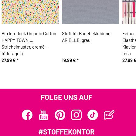
Bio Interlock Organic Cotton
Stoff für Badebekleidung
Feiner
HAPPY TOWN,
ARIELLE, grau
Elast
Strichelmuster, cremé-
Klavier
türkis-gelb
rosa
27,99 €
*
19,99 €
*
27,99 
FOLGE UNS AUF
#STOFFEKONTOR