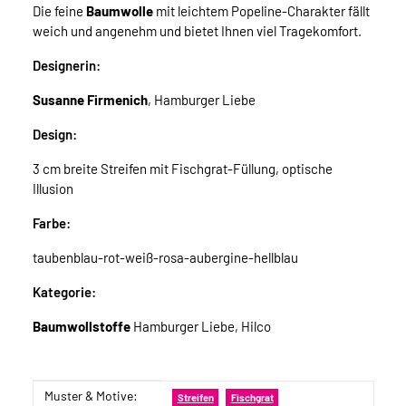
Die feine
Baumwolle
mit leichtem Popeline-Charakter fällt
weich und angenehm und bietet Ihnen viel Tragekomfort.
Designerin:
Susanne Firmenich
, Hamburger Liebe
Design:
3 cm breite Streifen mit Fischgrat-Füllung, optische
Illusion
Farbe:
taubenblau-rot-weiß-rosa-aubergine-hellblau
Kategorie:
Baumwollstoffe
Hamburger Liebe, Hilco
Muster & Motive:
Produkteigenschaft
Wert
Streifen
Fischgrat