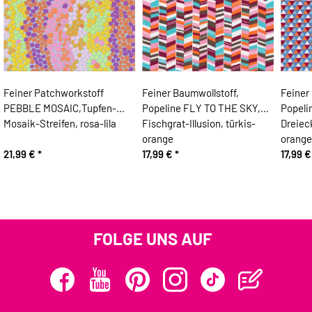
Feiner Patchworkstoff
Feiner Baumwollstoff,
Feiner
PEBBLE MOSAIC,Tupfen-
Popeline FLY TO THE SKY,
Popeli
Mosaik-Streifen, rosa-lila
Fischgrat-Illusion, türkis-
Dreiec
orange
orange
21,99 €
*
17,99 €
*
17,99 
FOLGE UNS AUF