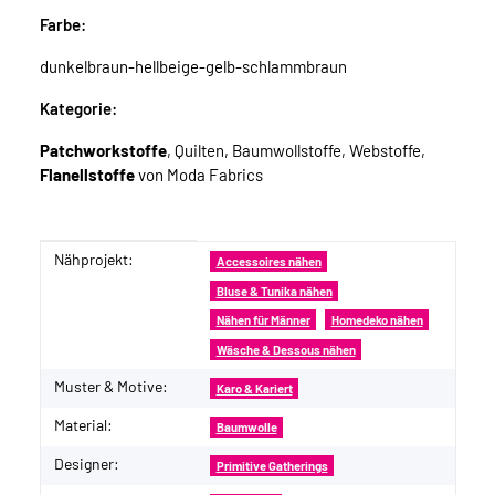
Farbe:
dunkelbraun-hellbeige-gelb-schlammbraun
Kategorie:
Patchworkstoffe
, Quilten, Baumwollstoffe, Webstoffe,
Flanellstoffe
von Moda Fabrics
Nähprojekt:
Produkteigenschaft
Wert
Accessoires nähen
Bluse & Tunika nähen
Nähen für Männer
Homedeko nähen
Wäsche & Dessous nähen
Muster & Motive:
Karo & Kariert
Material:
Baumwolle
Designer:
Primitive Gatherings