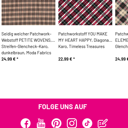
Seidig weicher Patchwork-
Patchworkstoff YOU MAKE
Patchw
Webstoff PETITE WOVENS,
MY HEART HAPPY, Diagonal-
ELEME
Streifen-Glencheck-Karo,
Karo, Timeless Treasures
Glench
dunkelbraun, Moda Fabrics
24,99 €
*
22,99 €
*
24,99
FOLGE UNS AUF