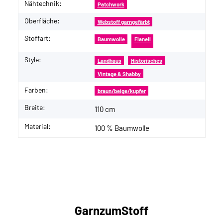
Nähtechnik:
Patchwork
Oberfläche:
Webstoff garngefärbt
Stoffart:
Baumwolle
Flanell
Style:
Landhaus
Historisches
Vintage & Shabby
Farben:
braun/beige/kupfer
Breite:
110 cm
Material:
100 % Baumwolle
GarnzumStoff