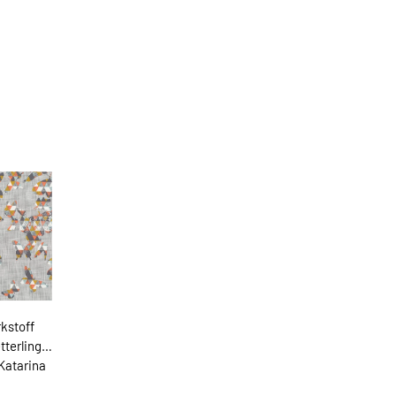
kstoff
terlinge,
Katarina