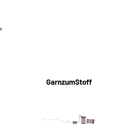
ne
GarnzumStoff