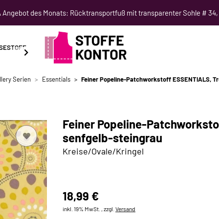
Angebot des Monats: Rücktransportfuß mit transparenter Sohle # 34,
SESTOFF
SCHNITTMUSTER
NÄHKURSE
SALE
llery Serien
Essentials
Feiner Popeline-Patchworkstoff ESSENTIALS, Tro
Feiner Popeline-Patchworksto
senfgelb-steingrau
Kreise/Ovale/Kringel
18,99 €
inkl. 19% MwSt. , zzgl.
Versand