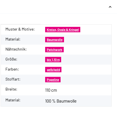
Muster & Motive:
Produkteigenschaft
Wert
Kreise, Ovale & Kringel
Material:
Baumwolle
Nähtechnik:
Patchwork
Größe:
bis 1,10 m
Farben:
gelb/gold
Stoffart:
Popeline
Breite:
110 cm
Material:
100 % Baumwolle