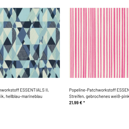
hworkstoff ESSENTIALS II,
Popeline-Patchworkstoff ESSEN
k, hellblau-marineblau
Streifen, gebrochenes weiß-pin
21,99 €
*