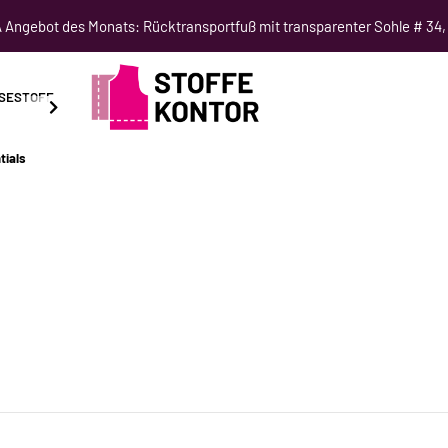
Angebot des Monats: Rücktransportfuß mit transparenter Sohle # 34,
SESTOFF
SCHNITTMUSTER
NÄHKURSE
SALE
tials