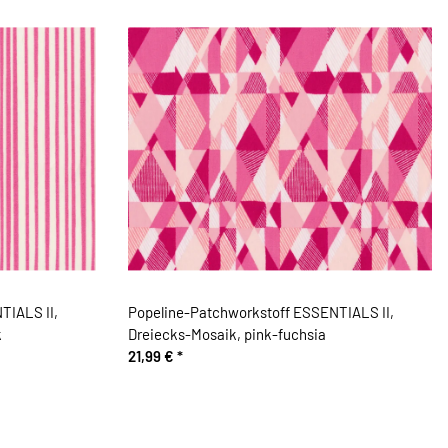
TIALS II,
Popeline-Patchworkstoff ESSENTIALS II,
k
Dreiecks-Mosaik, pink-fuchsia
21,99 €
*