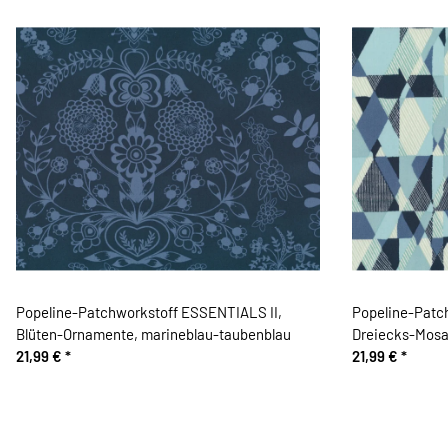
Popeline-Patchworkstoff ESSENTIALS II,
Popeline-Patc
Blüten-Ornamente, marineblau-taubenblau
Dreiecks-Mosai
21,99 €
*
21,99 €
*