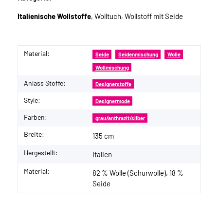
Italienische Wollstoffe
, Wolltuch, Wollstoff mit Seide
Material:
Produkteigenschaft
Wert
Seide
Seidenmischung
Wolle
Wollmischung
Anlass Stoffe:
Designerstoffe
Style:
Designermode
Farben:
grau/anthrazit/silber
Breite:
135 cm
Hergestellt:
Italien
Material:
82 % Wolle (Schurwolle), 18 %
Seide