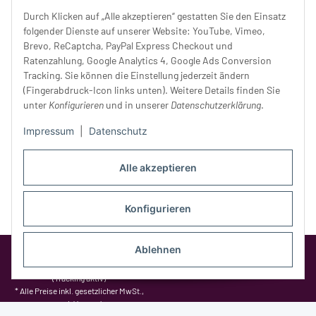
Donnerstag:
10 - 18 Uhr
Durch Klicken auf „Alle akzeptieren“ gestatten Sie den Einsatz
Freitag:
10 - 18 Uhr
folgender Dienste auf unserer Website: YouTube, Vimeo,
Samstag:
10 - 14 Uhr
Brevo, ReCaptcha, PayPal Express Checkout und
Ratenzahlung, Google Analytics 4, Google Ads Conversion
Unser Service
Tracking. Sie können die Einstellung jederzeit ändern
(Fingerabdruck-Icon links unten). Weitere Details finden Sie
Rechtliches
unter
Konfigurieren
und in unserer
Datenschutzerklärung
.
Impressum
|
Datenschutz
Alle akzeptieren
Konfigurieren
Ablehnen
Google Analytics deaktivieren
Status:
Opt-Out-Cookie ist nicht gesetzt
(Tracking aktiv)
* Alle Preise inkl. gesetzlicher MwSt.,
zzgl.
Versand