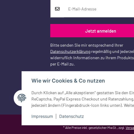
Jetzt anmelden
Bitte senden Sie mir entsprechend Ihrer
Datenschutzerklärung
regelmäßig und jederzei
widerruflich Informationen zu Ihrem Produkt
per E-Mail zu.
Wie wir Cookies & Co nutzen
Durch Klicken auf „Alle akzeptieren“ gestatten Sie den 
Vertrag widerrufen
ReCaptcha, PayPal Express Checkout und Ratenzahlung, G
jederzeit ändern (Fingerabdruck-Icon links unten). Weite
Impressum
|
Datenschutz
Google Analytics deaktivieren
Status: Opt-Out-Cookie ist nicht ge
* Alle Preise inkl. gesetzlicher MwSt., zzgl.
Vers