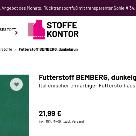
Angebot des Monats: Rücktransportfuß mit transparenter Sohle # 34,
SESTOFF
SCHNITTMUSTER
NÄHKURSE
SALE
rstoffe
Futterstoff BEMBERG, dunkelgrün
Futterstoff BEMBERG, dunkel
Italienischer einfarbiger Futterstoff au
21,99 €
inkl. 19% MwSt. , zzgl.
Versand