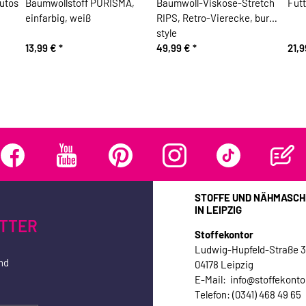
utos
Baumwollstoff PURISMA,
Baumwoll-Viskose-Stretch
Fut
einfarbig, weiß
RIPS, Retro-Vierecke, burda
style
13,99 €
*
49,99 €
*
21,
STOFFE UND NÄHMASCH
IN LEIPZIG
TTER
Stoffekontor
Ludwig-Hupfeld-Straße 
nd
04178 Leipzig
E-Mail: info@stoffekonto
Telefon: (0341) 468 49 65