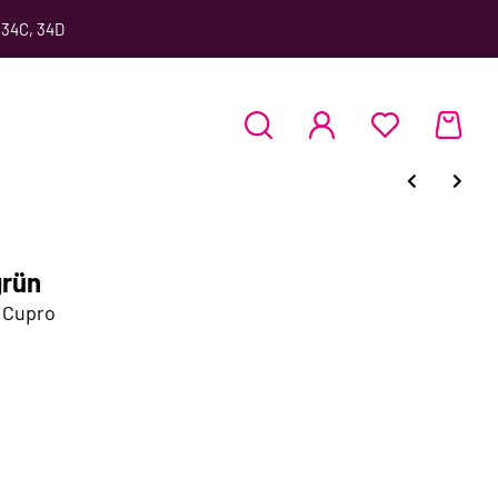
 34C, 34D
grün
s Cupro