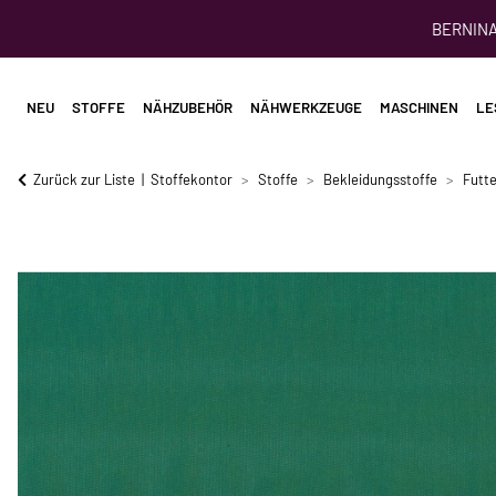
BERNINA 
NEU
STOFFE
NÄHZUBEHÖR
NÄHWERKZEUGE
MASCHINEN
LE
Zurück zur Liste
Stoffekontor
Stoffe
Bekleidungsstoffe
Futte