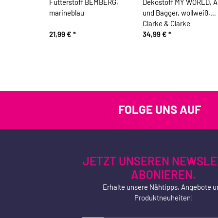
Futterstoff BEMBERG,
Dekostoff MY WORLD, A
marineblau
und Bagger, wollweiß,
Clarke & Clarke
21,99 €
*
34,99 €
*
FOLGE UNS AUF
JETZT UNSEREN NEWSLE
ABONIEREN.
Erhalte unsere Nähtipps, Angebote u
Produktneuheiten!