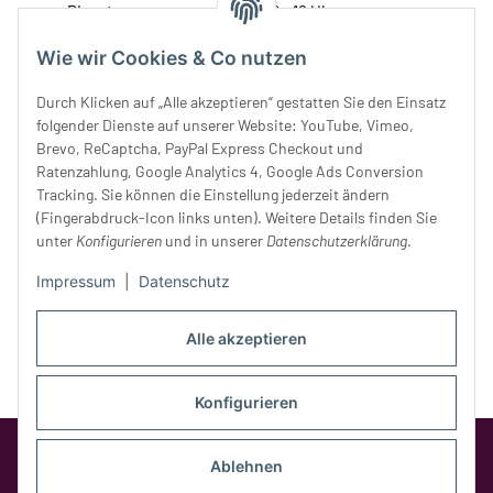
Dienstag:
10 - 16 Uhr
Mittwoch:
10 - 18 Uhr
Wie wir Cookies & Co nutzen
Donnerstag:
10 - 18 Uhr
Freitag:
10 - 18 Uhr
Durch Klicken auf „Alle akzeptieren“ gestatten Sie den Einsatz
Samstag:
10 - 14 Uhr
folgender Dienste auf unserer Website: YouTube, Vimeo,
Brevo, ReCaptcha, PayPal Express Checkout und
Unser Service
Ratenzahlung, Google Analytics 4, Google Ads Conversion
Tracking. Sie können die Einstellung jederzeit ändern
Rechtliches
(Fingerabdruck-Icon links unten). Weitere Details finden Sie
unter
Konfigurieren
und in unserer
Datenschutzerklärung
.
Impressum
|
Datenschutz
Alle akzeptieren
Konfigurieren
Google Analytics deaktivieren
Status:
Ablehnen
Opt-Out-Cookie ist nicht gesetzt
(Tracking aktiv)