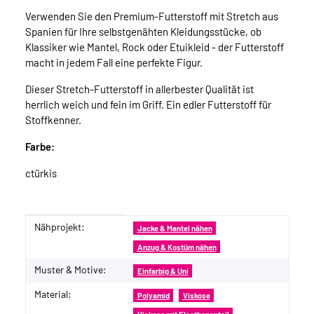
Verwenden Sie den Premium-Futterstoff mit Stretch aus
Spanien für Ihre selbstgenähten Kleidungsstücke, ob
Klassiker wie Mantel, Rock oder Etuikleid - der Futterstoff
macht in jedem Fall eine perfekte Figur.
Dieser Stretch-Futterstoff in allerbester Qualität ist
herrlich weich und fein im Griff. Ein edler Futterstoff für
Stoffkenner.
Farbe:
ctürkis
Nähprojekt:
Produkteigenschaft
Wert
Jacke & Mantel nähen
Anzug & Kostüm nähen
Muster & Motive:
Einfarbig & Uni
Material:
Polyamid
Viskose