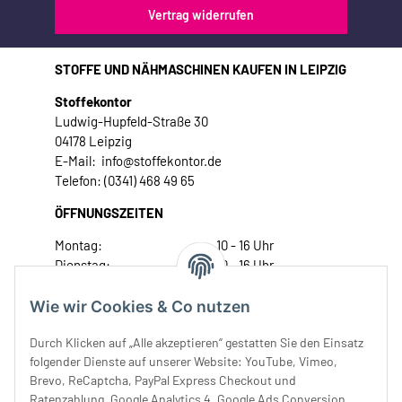
Vertrag widerrufen
STOFFE UND NÄHMASCHINEN KAUFEN IN LEIPZIG
Stoffekontor
Ludwig-Hupfeld-Straße 30
04178 Leipzig
E-Mail: info@stoffekontor.de
Telefon: (0341) 468 49 65
ÖFFNUNGSZEITEN
Montag:
10 - 16 Uhr
Dienstag:
10 - 16 Uhr
Mittwoch:
10 - 18 Uhr
Donnerstag:
10 - 18 Uhr
Wie wir Cookies & Co nutzen
Freitag:
10 - 18 Uhr
Durch Klicken auf „Alle akzeptieren“ gestatten Sie den Einsatz
Samstag:
10 - 14 Uhr
folgender Dienste auf unserer Website: YouTube, Vimeo,
Unser Service
Brevo, ReCaptcha, PayPal Express Checkout und
Ratenzahlung, Google Analytics 4, Google Ads Conversion