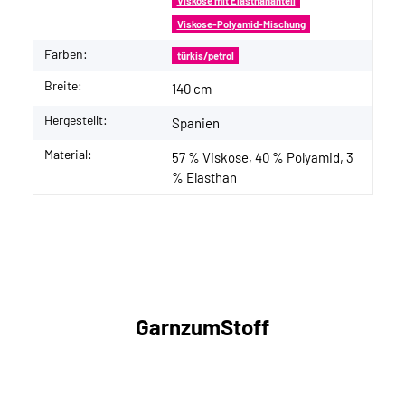
Viskose mit Elasthananteil
Viskose-Polyamid-Mischung
Farben:
türkis/petrol
Breite:
140 cm
Hergestellt:
Spanien
Material:
57 % Viskose, 40 % Polyamid, 3
% Elasthan
GarnzumStoff