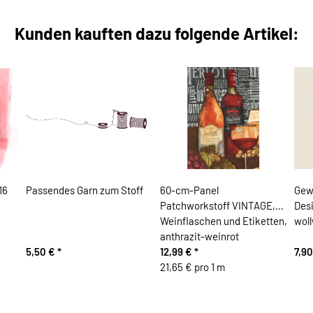
Kunden kauften dazu folgende Artikel:
16
Passendes Garn zum Stoff
60-cm-Panel
Gew
Patchworkstoff VINTAGE,
Des
Weinflaschen und Etiketten,
wol
anthrazit-weinrot
5,50 €
*
12,99 €
*
7,9
21,65 € pro 1 m