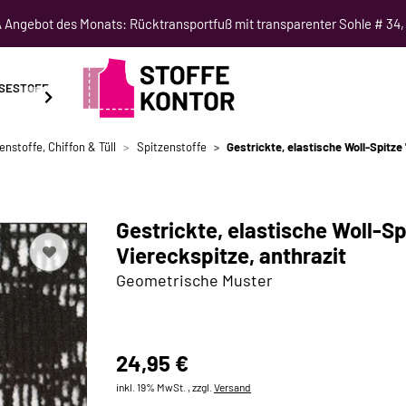
Angebot des Monats: Rücktransportfuß mit transparenter Sohle # 34,
SESTOFF
SCHNITTMUSTER
NÄHKURSE
SALE
enstoffe, Chiffon & Tüll
Spitzenstoffe
Gestrickte, elastische Woll-Spitze 
Gestrickte, elastische Woll-Sp
Viereckspitze, anthrazit
Geometrische Muster
24,95 €
inkl. 19% MwSt. , zzgl.
Versand