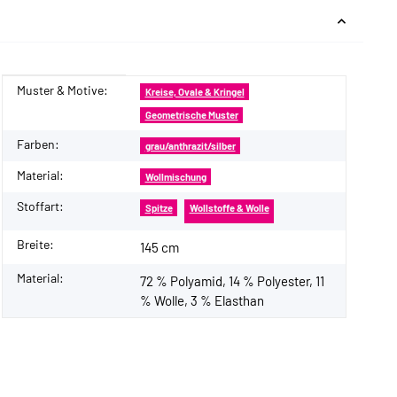
Muster & Motive:
Produkteigenschaft
Wert
Kreise, Ovale & Kringel
Geometrische Muster
Farben:
grau/anthrazit/silber
Material:
Wollmischung
Stoffart:
Spitze
Wollstoffe & Wolle
Breite:
145 cm
Material:
72 % Polyamid, 14 % Polyester, 11
% Wolle, 3 % Elasthan