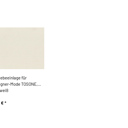
ebeeinlage für
igner-Mode TOSONE,
lweiß
0 €
*