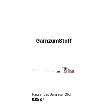
GarnzumStoff
Passendes Garn zum Stoff
5,50 €
*