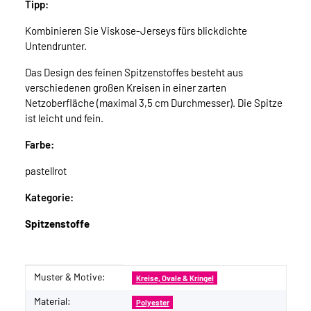
Tipp:
Kombinieren Sie Viskose-Jerseys fürs blickdichte
Untendrunter.
Das Design des feinen Spitzenstoffes besteht aus
verschiedenen großen Kreisen in einer zarten
Netzoberfläche (maximal 3,5 cm Durchmesser). Die Spitze
ist leicht und fein.
Farbe:
pastellrot
Kategorie:
Spitzenstoffe
Muster & Motive:
Produkteigenschaft
Wert
Kreise, Ovale & Kringel
Material:
Polyester