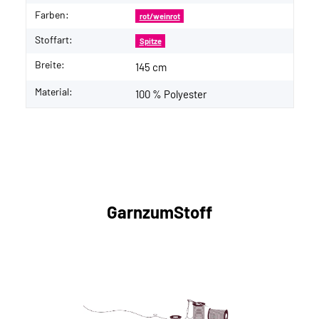
Farben:
rot/weinrot
Stoffart:
Spitze
Breite:
145 cm
Material:
100 % Polyester
GarnzumStoff