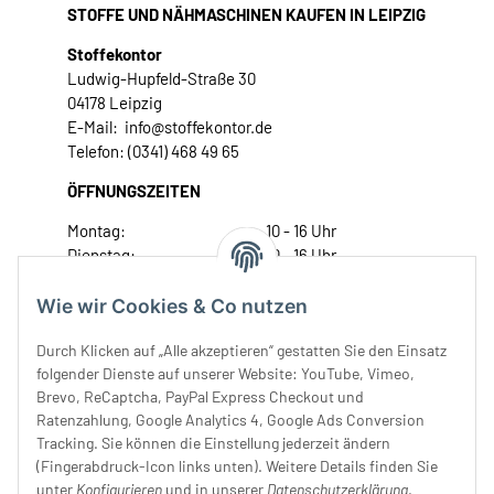
STOFFE UND NÄHMASCHINEN KAUFEN IN LEIPZIG
Stoffekontor
Ludwig-Hupfeld-Straße 30
04178 Leipzig
E-Mail: info@stoffekontor.de
Telefon: (0341) 468 49 65
ÖFFNUNGSZEITEN
Montag:
10 - 16 Uhr
Dienstag:
10 - 16 Uhr
Mittwoch:
10 - 18 Uhr
Donnerstag:
10 - 18 Uhr
Wie wir Cookies & Co nutzen
Freitag:
10 - 18 Uhr
Durch Klicken auf „Alle akzeptieren“ gestatten Sie den Einsatz
Samstag:
10 - 14 Uhr
folgender Dienste auf unserer Website: YouTube, Vimeo,
Unser Service
Brevo, ReCaptcha, PayPal Express Checkout und
Ratenzahlung, Google Analytics 4, Google Ads Conversion
Tracking. Sie können die Einstellung jederzeit ändern
Rechtliches
(Fingerabdruck-Icon links unten). Weitere Details finden Sie
unter
Konfigurieren
und in unserer
Datenschutzerklärung
.