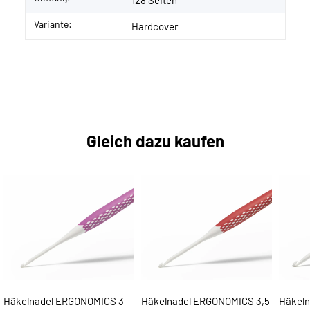
128 Seiten
Variante:
Hardcover
Gleich dazu kaufen
Häkelnadel ERGONOMICS 3
Häkelnadel ERGONOMICS 3,5
Häkeln