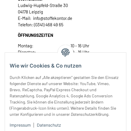
Ludwig-Hupfeld-Straße 30
04178 Leipzig
E-Mail: info@stoffekontor.de
Telefon: (0341) 468 49 65
ÖFFNUNGSZEITEN
Montag:
10 - 16 Uhr
Dienstag:
10 - 16 Uhr
Mittwoch:
10 - 18 Uhr
Donnerstag:
10 - 18 Uhr
Wie wir Cookies & Co nutzen
Freitag:
10 - 18 Uhr
Durch Klicken auf „Alle akzeptieren“ gestatten Sie den Einsatz
Samstag:
10 - 14 Uhr
folgender Dienste auf unserer Website: YouTube, Vimeo,
Unser Service
Brevo, ReCaptcha, PayPal Express Checkout und
Ratenzahlung, Google Analytics 4, Google Ads Conversion
Tracking. Sie können die Einstellung jederzeit ändern
Rechtliches
(Fingerabdruck-Icon links unten). Weitere Details finden Sie
unter
Konfigurieren
und in unserer
Datenschutzerklärung
.
Impressum
|
Datenschutz