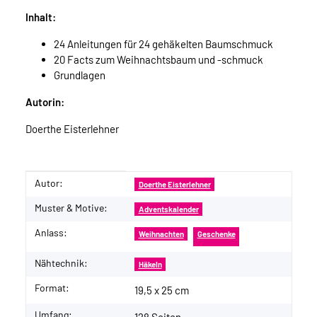
Inhalt:
24 Anleitungen für 24 gehäkelten Baumschmuck
20 Facts zum Weihnachtsbaum und -schmuck
Grundlagen
Autorin:
Doerthe Eisterlehner
Autor:
Produkteigenschaft
Wert
Doerthe Eisterlehner
Muster & Motive:
Adventskalender
Anlass:
Weihnachten
Geschenke
Nähtechnik:
Häkeln
Format:
19,5 x 25 cm
Umfang: