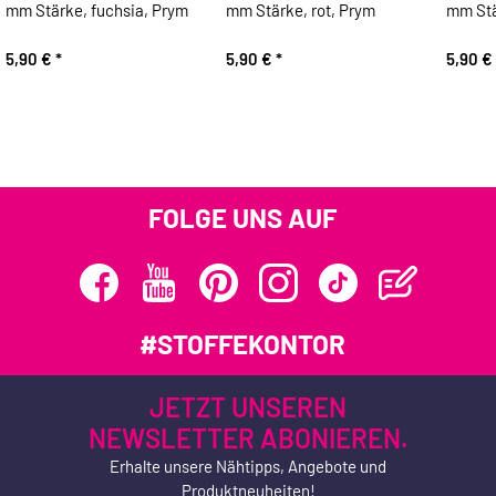
mm Stärke, fuchsia, Prym
mm Stärke, rot, Prym
mm Stä
5,90 €
*
5,90 €
*
5,90 €
FOLGE UNS AUF
#STOFFEKONTOR
JETZT UNSEREN
NEWSLETTER ABONIEREN.
Erhalte unsere Nähtipps, Angebote und
Produktneuheiten!