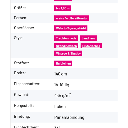
Größe:
bis 1,60 m
Farben:
weiss/wollweiß/natur
Oberfläche:
Webstoff garngefärbt
Style:
Trachtenmode
Landhaus
Skandinavisch
Historisches
Vintage & Shabby
Stoffart:
Halbleinen
Breite:
140 cm
Eigenschaften:
14-fädig
Gewicht:
435 g/m²
Hergestellt:
Italien
Bindung:
Panamabindung
Lichtechtheit: