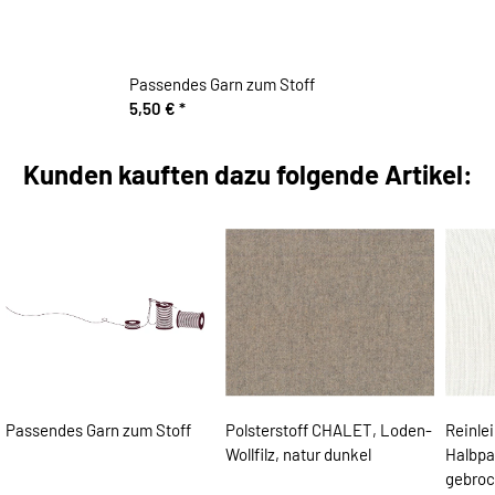
Passendes Garn zum Stoff
5,50 €
*
Kunden kauften dazu folgende Artikel:
Passendes Garn zum Stoff
Polsterstoff CHALET, Loden-
Reinle
Wollfilz, natur dunkel
Halbp
gebroc