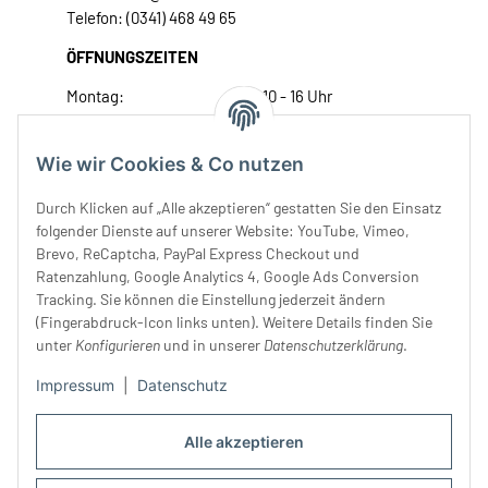
Telefon: (0341) 468 49 65
ÖFFNUNGSZEITEN
Montag:
10 - 16 Uhr
Dienstag:
10 - 16 Uhr
Mittwoch:
10 - 18 Uhr
Wie wir Cookies & Co nutzen
Donnerstag:
10 - 18 Uhr
Freitag:
10 - 18 Uhr
Durch Klicken auf „Alle akzeptieren“ gestatten Sie den Einsatz
Samstag:
10 - 14 Uhr
folgender Dienste auf unserer Website: YouTube, Vimeo,
Brevo, ReCaptcha, PayPal Express Checkout und
Unser Service
Ratenzahlung, Google Analytics 4, Google Ads Conversion
Tracking. Sie können die Einstellung jederzeit ändern
Rechtliches
(Fingerabdruck-Icon links unten). Weitere Details finden Sie
unter
Konfigurieren
und in unserer
Datenschutzerklärung
.
Impressum
|
Datenschutz
Alle akzeptieren