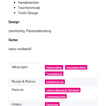
Handarbeiten
Trachtenmode
Textil-Design
Design:
zweifarbig, Panamabindung
Farbe:
natur-wollweiß
Nähprojekt:
Produkteigenschaft
Wert
Säume nähen
Homedeko nähen
Tischwäsche
Muster & Motive:
Einfarbig & Uni
Material:
Leinen-Baumwoll-Mischung
Leinenmischung
Anlass:
Festliches