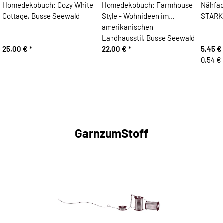
Homedekobuch: Cozy White
Homedekobuch: Farmhouse
Nähfad
Cottage, Busse Seewald
Style - Wohnideen im
STARK,
amerikanischen
Landhausstil, Busse Seewald
25,00 €
*
22,00 €
*
5,45 €
0,54 € 
GarnzumStoff