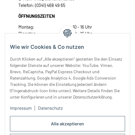
Telefon: (0341) 468 49 65
ÖFFNUNGSZEITEN
Montag:
10 - 16 Uhr
Dienstag:
10 - 16 Uhr
Mittwoch:
10 - 18 Uhr
Wie wir Cookies & Co nutzen
Donnerstag:
10 - 18 Uhr
Freitag:
10 - 18 Uhr
Durch Klicken auf „Alle akzeptieren“ gestatten Sie den Einsatz
Samstag:
10 - 14 Uhr
folgender Dienste auf unserer Website: YouTube, Vimeo,
Unser Service
Brevo, ReCaptcha, PayPal Express Checkout und
Ratenzahlung, Google Analytics 4, Google Ads Conversion
Tracking. Sie können die Einstellung jederzeit ändern
Rechtliches
(Fingerabdruck-Icon links unten). Weitere Details finden Sie
unter
Konfigurieren
und in unserer
Datenschutzerklärung
.
Impressum
|
Datenschutz
Alle akzeptieren