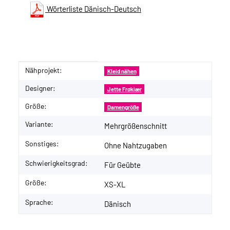
Wörterliste Dänisch-Deutsch
Nähprojekt:
Produkteigenschaft
Wert
Kleid nähen
Designer:
Jette Frøkiær
Größe:
Damengröße
Variante:
Mehrgrößenschnitt
Sonstiges:
Ohne Nahtzugaben
Schwierigkeitsgrad:
Für Geübte
Größe:
XS-XL
Sprache:
Dänisch