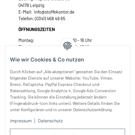
04178 Leipzig
E-Mail: info@stoffekontor.de
Telefon: (0341) 468 49 65
ÖFFNUNGSZEITEN
Montag:
10 - 16 Uhr
Dienstag:
10 - 16 Uhr
Mittwoch:
10 - 18 Uhr
Wie wir Cookies & Co nutzen
Donnerstag:
10 - 18 Uhr
Freitag:
10 - 18 Uhr
Durch Klicken auf „Alle akzeptieren“ gestatten Sie den Einsatz
Samstag:
10 - 14 Uhr
folgender Dienste auf unserer Website: YouTube, Vimeo,
Brevo, ReCaptcha, PayPal Express Checkout und
Unser Service
Ratenzahlung, Google Analytics 4, Google Ads Conversion
Tracking. Sie können die Einstellung jederzeit ändern
Rechtliches
(Fingerabdruck-Icon links unten). Weitere Details finden Sie
unter
Konfigurieren
und in unserer
Datenschutzerklärung
.
Impressum
|
Datenschutz