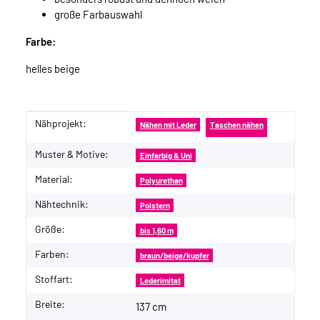
große Farbauswahl
Farbe:
helles beige
Nähprojekt:
Produkteigenschaft
Wert
Nähen mit Leder
Taschen nähen
Muster & Motive:
Einfarbig & Uni
Material:
Polyurethan
Nähtechnik:
Polstern
Größe:
bis 1,60 m
Farben:
braun/beige/kupfer
Stoffart:
Lederimitat
Breite:
137 cm