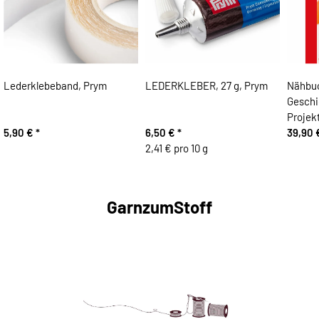
Lederklebeband, Prym
LEDERKLEBER, 27 g, Prym
Nähbuc
Geschi
Projek
5,90 €
*
6,50 €
*
39,90
2,41 € pro 10 g
GarnzumStoff