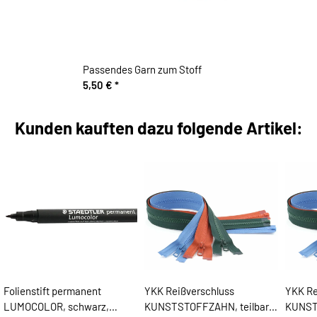
Passendes Garn zum Stoff
5,50 €
*
Kunden kauften dazu folgende Artikel:
Folienstift permanent
YKK Reißverschluss
YKK Re
LUMOCOLOR, schwarz,
KUNSTSTOFFZAHN, teilbar
KUNST