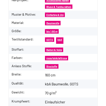
Produkteigenschaft
Wert
Accessoires nähen
Bluse & Tunika nähen
Muster & Motive:
Einfarbig & Uni
Material:
Baumwolle
Größe:
bis 1,60 m
Textilstandard:
GOTS
kbA
Stoffart:
Batist & Voile
Farben:
rosa/pink/altrosa
Anlass Stoffe:
Biostoffe
Breite:
160 cm
Qualität:
kbA Baumwolle, GOTS
Gewicht:
70 g/m²
Krumpfwert:
Einlaufsicher