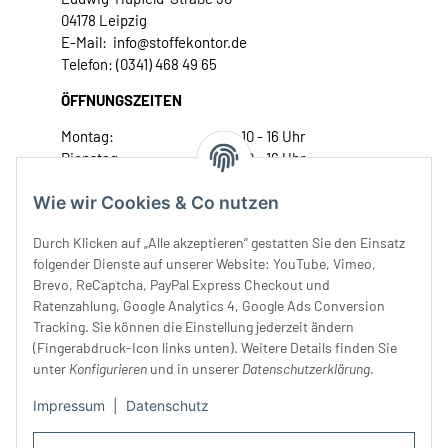
04178 Leipzig
E-Mail: info@stoffekontor.de
Telefon: (0341) 468 49 65
ÖFFNUNGSZEITEN
Montag:
10 - 16 Uhr
Dienstag:
10 - 16 Uhr
Mittwoch:
10 - 18 Uhr
Wie wir Cookies & Co nutzen
Donnerstag:
10 - 18 Uhr
Freitag:
10 - 18 Uhr
Durch Klicken auf „Alle akzeptieren“ gestatten Sie den Einsatz
Samstag:
10 - 14 Uhr
folgender Dienste auf unserer Website: YouTube, Vimeo,
Unser Service
Brevo, ReCaptcha, PayPal Express Checkout und
Ratenzahlung, Google Analytics 4, Google Ads Conversion
Tracking. Sie können die Einstellung jederzeit ändern
Rechtliches
(Fingerabdruck-Icon links unten). Weitere Details finden Sie
unter
Konfigurieren
und in unserer
Datenschutzerklärung
.
Impressum
|
Datenschutz