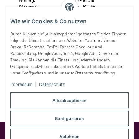
Montag:
10 - 16 Uhr
Dienstag:
10 - 16 Uhr
Mittwoch:
10 - 18 Uhr
Donnerstag:
10 - 18 Uhr
Wie wir Cookies & Co nutzen
Freitag:
10 - 18 Uhr
Durch Klicken auf „Alle akzeptieren“ gestatten Sie den Einsatz
Samstag:
10 - 14 Uhr
folgender Dienste auf unserer Website: YouTube, Vimeo,
Unser Service
Brevo, ReCaptcha, PayPal Express Checkout und
Ratenzahlung, Google Analytics 4, Google Ads Conversion
Tracking. Sie können die Einstellung jederzeit ändern
Rechtliches
(Fingerabdruck-Icon links unten). Weitere Details finden Sie
unter
Konfigurieren
und in unserer
Datenschutzerklärung
.
Impressum
|
Datenschutz
Alle akzeptieren
Konfigurieren
Google Analytics deaktivieren
Status:
Opt-Out-Cookie ist nicht gesetzt
Ablehnen