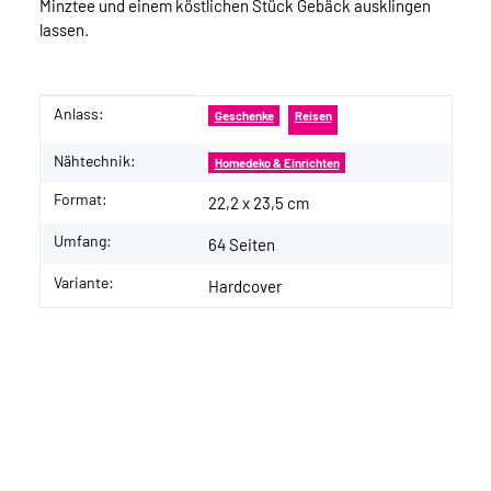
Minztee und einem köstlichen Stück Gebäck ausklingen
lassen.
Anlass:
Produkteigenschaft
Wert
Geschenke
Reisen
Nähtechnik:
Homedeko & Einrichten
Format:
22,2 x 23,5 cm
Umfang:
64 Seiten
Variante:
Hardcover