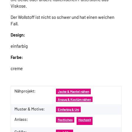
Viskose.
Der Wollstoff ist nicht so schwer und hat einen weichen
Fall.
Design:
einfarbig
Farbe:
creme
Nähprojekt:
Produkteigenschaft
Wert
Jacke & Mantel nähen
Anzug & Kostüm nähen
Muster & Motive:
Einfarbig & Uni
Anlass:
Festliches
Hochzeit
Größe: