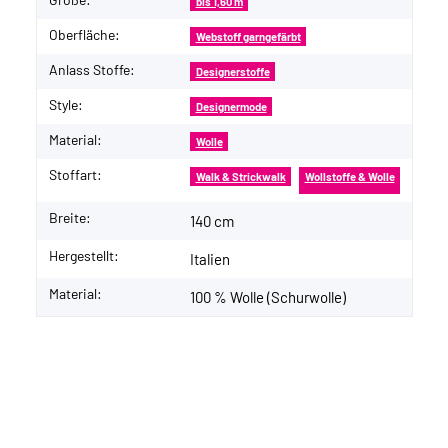
bis 1,60 m
Oberfläche:
Webstoff garngefärbt
Anlass Stoffe:
Designerstoffe
Style:
Designermode
Material:
Wolle
Stoffart:
Walk & Strickwalk
Wollstoffe & Wolle
Breite:
140 cm
Hergestellt:
Italien
Material:
100 % Wolle (Schurwolle)