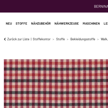
BERNINA 
NEU
STOFFE
NÄHZUBEHÖR
NÄHWERKZEUGE
MASCHINEN
LE
Zurück zur Liste
Stoffekontor
Stoffe
Bekleidungsstoffe
Walk,