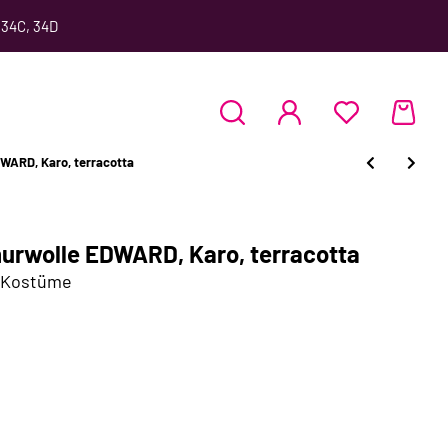
 34C, 34D
DWARD, Karo, terracotta
churwolle EDWARD, Karo, terracotta
d Kostüme