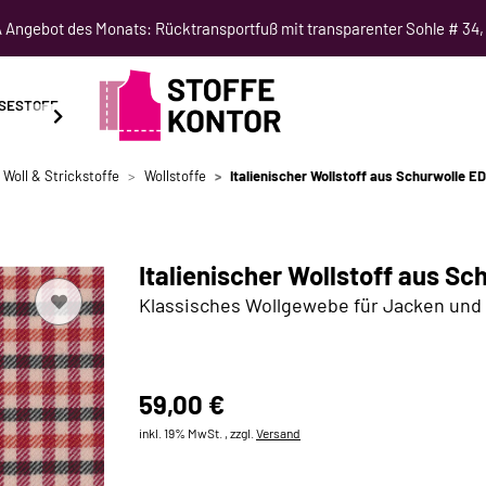
Angebot des Monats: Rücktransportfuß mit transparenter Sohle # 34,
SESTOFF
SCHNITTMUSTER
NÄHKURSE
SALE
 Woll & Strickstoffe
Wollstoffe
Italienischer Wollstoff aus Schurwolle E
Italienischer Wollstoff aus S
Klassisches Wollgewebe für Jacken un
59,00 €
inkl. 19% MwSt. , zzgl.
Versand