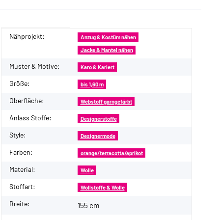
Nähprojekt:
Produkteigenschaft
Wert
Anzug & Kostüm nähen
Jacke & Mantel nähen
Muster & Motive:
Karo & Kariert
Größe:
bis 1,60 m
Oberfläche:
Webstoff garngefärbt
Anlass Stoffe:
Designerstoffe
Style:
Designermode
Farben:
orange/terracotta/aprikot
Material:
Wolle
Stoffart:
Wollstoffe & Wolle
Breite:
155 cm