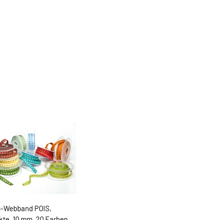
s-Webband POIS,
te, 10 mm, 20 Farben,