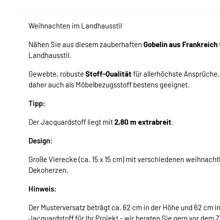
Weihnachten im Landhausstil
Nähen Sie aus diesem zauberhaften
Gobelin aus Frankreich
Landhausstil.
Gewebte, robuste
Stoff-Qualität
für allerhöchste Ansprüche
daher auch als Möbelbezugsstoff bestens geeignet.
Tipp:
Der Jacquardstoff liegt mit
2,80 m extrabreit
.
Design:
Große Vierecke (ca. 15 x 15 cm) mit verschiedenen weihnach
Dekoherzen.
Hinweis:
Der Musterversatz beträgt ca. 62 cm in der Höhe und 62 cm in
Jacquardstoff für Ihr Projekt - wir beraten Sie gern vor dem Z