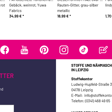
rot
Gebäck, weinrot, Yuwa
Rauten-Gitter, grau-silber
lind
Fabrics
metallic
34,99 €
*
18,99 €
*
1,7
STOFFE UND NÄHMASCH
IN LEIPZIG
TTER
Stoffekontor
Ludwig-Hupfeld-Straße 
nd
04178 Leipzig
E-Mail: info@stoffekonto
Telefon: (0341) 468 49 65