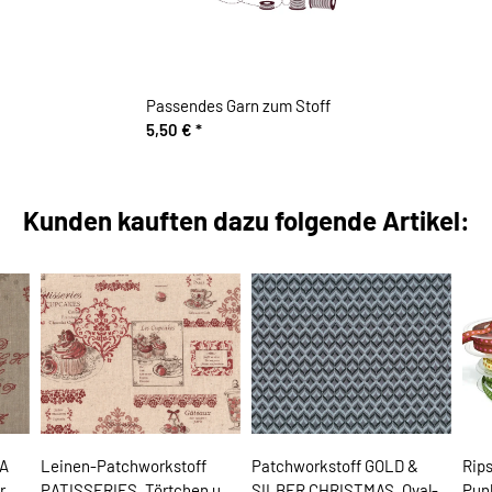
Passendes Garn zum Stoff
5,50 €
*
Kunden kauften dazu folgende Artikel:
LA
Leinen-Patchworkstoff
Patchworkstoff GOLD &
Rip
r,
PATISSERIES, Törtchen und
SILBER CHRISTMAS, Oval-
Punk