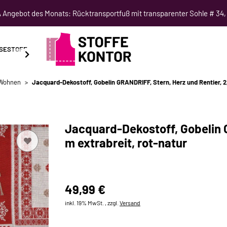
Angebot des Monats: Rücktransportfuß mit transparenter Sohle # 34,
SESTOFF
SCHNITTMUSTER
NÄHKURSE
SALE
 Wohnen
Jacquard-Dekostoff, Gobelin GRANDRIFF, Stern, Herz und Rentier, 2,
Jacquard-Dekostoff, Gobelin G
m extrabreit, rot-natur
49,99 €
inkl. 19% MwSt. , zzgl.
Versand