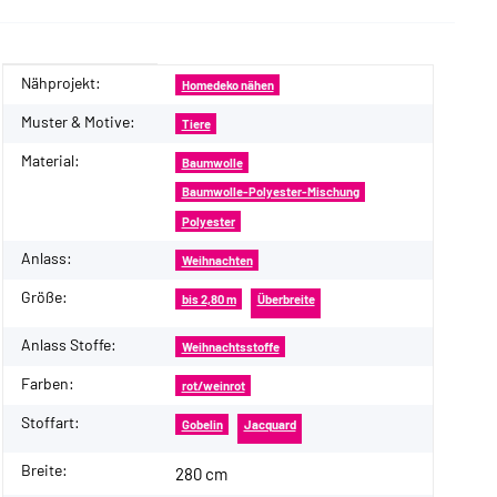
Nähprojekt:
Produkteigenschaft
Wert
Homedeko nähen
Muster & Motive:
Tiere
Material:
Baumwolle
Baumwolle-Polyester-Mischung
Polyester
Anlass:
Weihnachten
Größe:
bis 2,80 m
Überbreite
Anlass Stoffe:
Weihnachtsstoffe
Farben:
rot/weinrot
Stoffart:
Gobelin
Jacquard
Breite:
280 cm