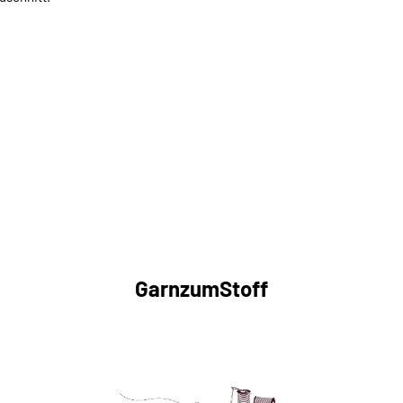
GarnzumStoff