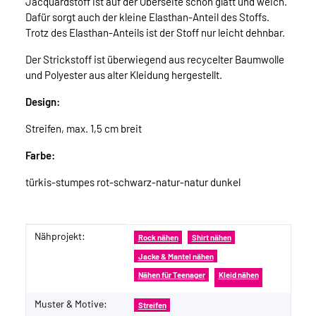
Jacquardstoff ist auf der Oberseite schön glatt und weich.
Dafür sorgt auch der kleine Elasthan-Anteil des Stoffs.
Trotz des Elasthan-Anteils ist der Stoff nur leicht dehnbar.
Der Strickstoff ist überwiegend aus recycelter Baumwolle
und Polyester aus alter Kleidung hergestellt.
Design:
Streifen, max. 1,5 cm breit
Farbe:
türkis-stumpes rot-schwarz-natur-natur dunkel
Nähprojekt:
Produkteigenschaft
Wert
Rock nähen
Shirt nähen
Jacke & Mantel nähen
Nähen für Teenager
Kleid nähen
Muster & Motive:
Streifen