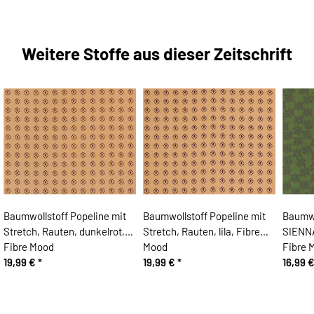
Weitere Stoffe aus dieser Zeitschrift
Baumwollstoff Popeline mit
Baumwollstoff Popeline mit
Baumwo
Stretch, Rauten, dunkelrot,
Stretch, Rauten, lila, Fibre
SIENNA
Fibre Mood
Mood
Fibre 
19,99 €
*
19,99 €
*
16,99 