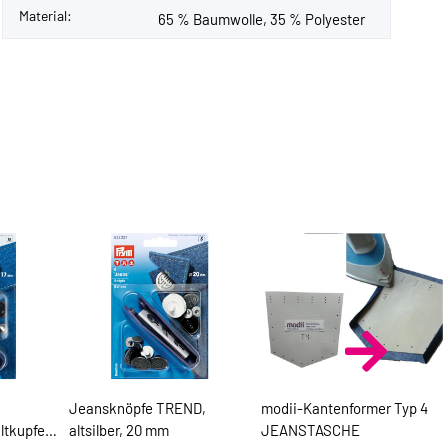
Material:
65 % Baumwolle, 35 % Polyester
Jeansknöpfe TREND,
modii-Kantenformer Typ 4
tkupfer,
altsilber, 20 mm
JEANSTASCHE