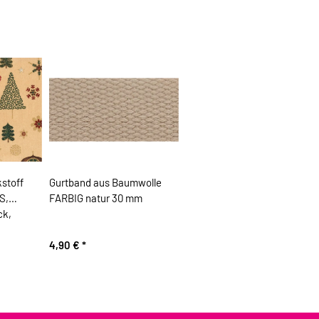
stoff
Gurtband aus Baumwolle
S,
FARBIG natur 30 mm
ck,
4,90 €
*