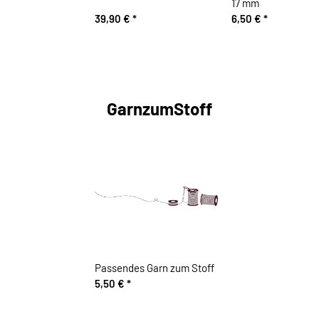
17 mm
39,90 €
*
6,50 €
*
GarnzumStoff
Passendes Garn zum Stoff
5,50 €
*