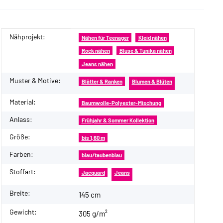
Nähprojekt:
Produkteigenschaft
Wert
Nähen für Teenager
Kleid nähen
Rock nähen
Bluse & Tunika nähen
Jeans nähen
Muster & Motive:
Blätter & Ranken
Blumen & Blüten
Material:
Baumwolle-Polyester-Mischung
Anlass:
Frühjahr & Sommer Kollektion
Größe:
bis 1,60 m
Farben:
blau/taubenblau
Stoffart:
Jacquard
Jeans
Breite:
145 cm
Gewicht:
305 g/m²