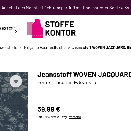
Angebot des Monats: Rücktransportfuß mit transparenter Sohle # 34,
SESTOFF
SCHNITTMUSTER
NÄHKURSE
SALE
wollstoffe
Elegante Baumwollstoffe
Jeansstoff WOVEN JACQUARD, Blu
Jeansstoff WOVEN JACQUARD,
Feiner Jacquard-Jeanstoff
39,99 €
inkl. 19% MwSt. , zzgl.
Versand