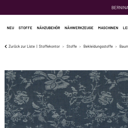
BERNINA 
NEU
STOFFE
NÄHZUBEHÖR
NÄHWERKZEUGE
MASCHINEN
LE
Zurück zur Liste
Stoffekontor
Stoffe
Bekleidungsstoffe
Baum