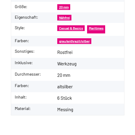
Größe:
20 mm
Eigenschaft:
Nähfrei
Style:
Casual & Basics
Maritimes
Farben:
grau/anthrazit/silber
Sonstiges:
Rostfrei
Inklusive:
Werkzeug
Durchmesser:
20 mm
Farben:
altsilber
Inhalt:
6 Stück
Material:
Messing