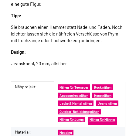
eine gute Figur.
Tipp:
Sie brauchen einen Hammer statt Nadel und Faden. Noch
leichter lassen sich die nähfreien Verschlüsse von Prym
mit Lochzange oder Lochwerkzeug anbringen.
Design:
Jeansknopf, 20 mm, altsilber
Nähprojekt:
Produkteigenschaft
Wert
Nähen für Teenager
Rock nähen
Accessoires nähen
Hose nähen
Jacke & Mantel nähen
Jeans nähen
Outdoor-Bekleidung nähen
Nähen für Jungs
Nähen für Männer
Material:
Messing