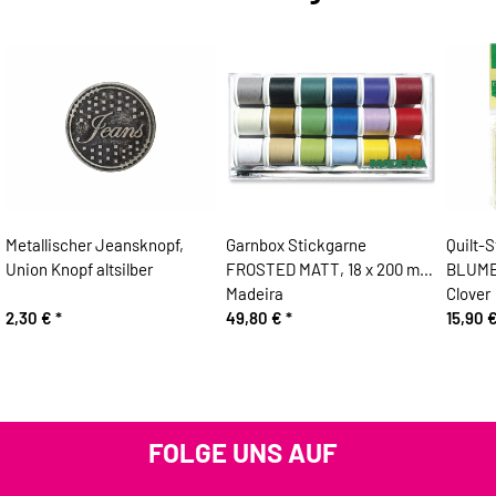
Metallischer Jeansknopf,
Garnbox Stickgarne
Quilt-
Union Knopf altsilber
FROSTED MATT, 18 x 200 m,
BLUMEN
Madeira
Clover
2,30 €
*
49,80 €
*
15,90 
FOLGE UNS AUF