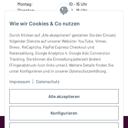
Montag:
10 - 16 Uhr
Dienstag:
10 - 16 Uhr
Mittwoch:
10 - 18 Uhr
Donnerstag:
10 - 18 Uhr
Wie wir Cookies & Co nutzen
Freitag:
10 - 18 Uhr
Durch Klicken auf „Alle akzeptieren“ gestatten Sie den Einsatz
Samstag:
10 - 14 Uhr
folgender Dienste auf unserer Website: YouTube, Vimeo,
Unser Service
Brevo, ReCaptcha, PayPal Express Checkout und
Ratenzahlung, Google Analytics 4, Google Ads Conversion
Tracking. Sie können die Einstellung jederzeit ändern
Rechtliches
(Fingerabdruck-Icon links unten). Weitere Details finden Sie
unter
Konfigurieren
und in unserer
Datenschutzerklärung
.
Impressum
|
Datenschutz
Alle akzeptieren
Konfigurieren
Google Analytics deaktivieren
Status: