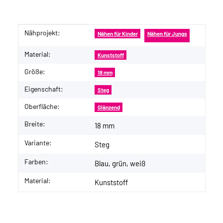
Nähprojekt:
Produkteigenschaft
Wert
Nähen für Kinder
Nähen für Jungs
Material:
Kunststoff
Größe:
18 mm
Eigenschaft:
Steg
Oberfläche:
Glänzend
Breite:
18 mm
Variante:
Steg
Farben:
Blau, grün, weiß
Material:
Kunststoff