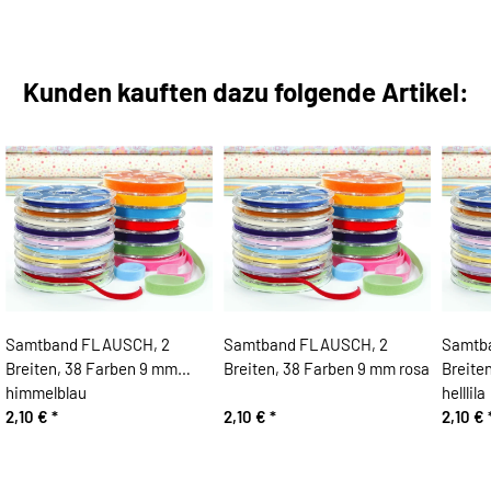
Kunden kauften dazu folgende Artikel:
Samtband FLAUSCH, 2
Samtband FLAUSCH, 2
Samtb
Breiten, 38 Farben 9 mm
Breiten, 38 Farben 9 mm rosa
Breite
himmelblau
helllila
2,10 €
*
2,10 €
*
2,10 €