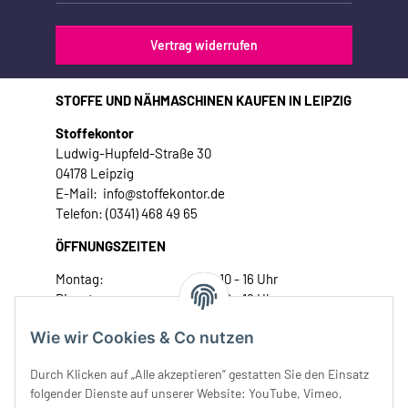
Vertrag widerrufen
STOFFE UND NÄHMASCHINEN KAUFEN IN LEIPZIG
Stoffekontor
Ludwig-Hupfeld-Straße 30
04178 Leipzig
E-Mail: info@stoffekontor.de
Telefon: (0341) 468 49 65
ÖFFNUNGSZEITEN
Montag:
10 - 16 Uhr
Dienstag:
10 - 16 Uhr
Mittwoch:
10 - 18 Uhr
Wie wir Cookies & Co nutzen
Donnerstag:
10 - 18 Uhr
Freitag:
10 - 18 Uhr
Durch Klicken auf „Alle akzeptieren“ gestatten Sie den Einsatz
Samstag:
10 - 14 Uhr
folgender Dienste auf unserer Website: YouTube, Vimeo,