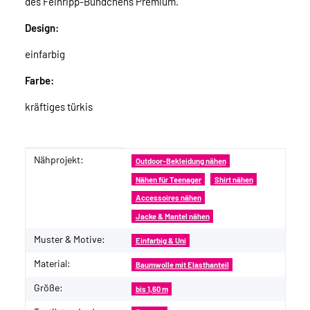
des Feinripp-Bündchens Premium.
Design:
einfarbig
Farbe:
kräftiges türkis
Nähprojekt:
Produkteigenschaft
Wert
Outdoor-Bekleidung nähen
Nähen für Teenager
Shirt nähen
Accessoires nähen
Jacke & Mantel nähen
Muster & Motive:
Einfarbig & Uni
Material:
Baumwolle mit Elasthanteil
Größe:
bis 1,60 m