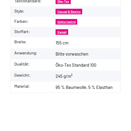
Textilstandard:
Öko-Tex
Style:
Casual & Basics
Farben:
türkis/petrol
Stoffart:
Sweat
Breite:
155 cm
Anwendung:
Bitte vorwaschen
Qualität:
Öko-Tex Standard 100
Gewicht:
245 g/m²
Material:
95 % Baumwolle, 5 % Elasthan