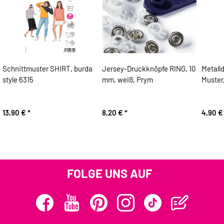
Schnittmuster SHIRT, burda
Jersey-Druckknöpfe RING, 10
Metall
style 6315
mm, weiß, Prym
Muster
13,90 €
*
8,20 €
*
4,90 
FOLGE UNS AUF