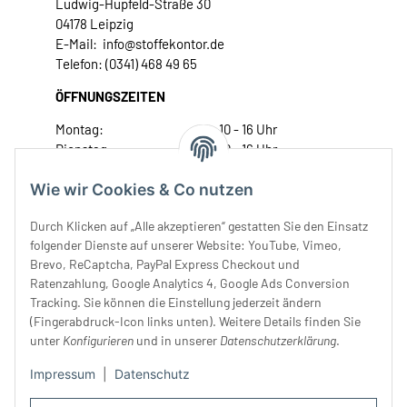
Ludwig-Hupfeld-Straße 30
04178 Leipzig
E-Mail: info@stoffekontor.de
Telefon: (0341) 468 49 65
ÖFFNUNGSZEITEN
Montag:
10 - 16 Uhr
Dienstag:
10 - 16 Uhr
Mittwoch:
10 - 18 Uhr
Wie wir Cookies & Co nutzen
Donnerstag:
10 - 18 Uhr
Freitag:
10 - 18 Uhr
Durch Klicken auf „Alle akzeptieren“ gestatten Sie den Einsatz
Samstag:
10 - 14 Uhr
folgender Dienste auf unserer Website: YouTube, Vimeo,
Unser Service
Brevo, ReCaptcha, PayPal Express Checkout und
Ratenzahlung, Google Analytics 4, Google Ads Conversion
Tracking. Sie können die Einstellung jederzeit ändern
Rechtliches
(Fingerabdruck-Icon links unten). Weitere Details finden Sie
unter
Konfigurieren
und in unserer
Datenschutzerklärung
.
Impressum
|
Datenschutz