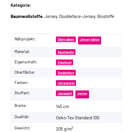
Kategorie:
Baumwollstoffe
, Jersey, Doubleface-Jersey, Biostoffe
Nähprojekt:
Produkteigenschaft
Wert
Shirt nähen
Jersey nähen
Material:
Baumwolle
Eigenschaft:
Elastisch
Oberfläche:
Doubleface
Farben:
rot/weinrot
Stoffart:
Jacquard
Jersey
Breite:
145 cm
Qualität:
Oeko-Tex Standard 100
Gewicht:
205 g/m²