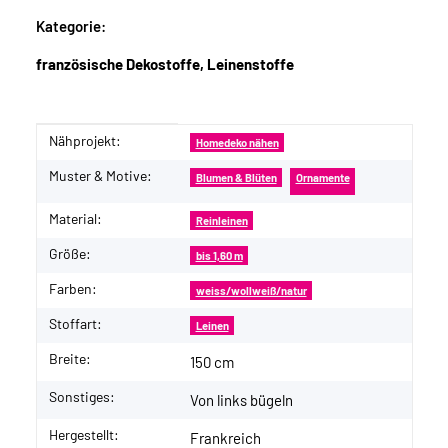
Kategorie:
französische Dekostoffe, Leinenstoffe
Nähprojekt:
Produkteigenschaft
Wert
Homedeko nähen
Muster & Motive:
Blumen & Blüten
Ornamente
Material:
Reinleinen
Größe:
bis 1,60 m
Farben:
weiss/wollweiß/natur
Stoffart:
Leinen
Breite:
150 cm
Sonstiges:
Von links bügeln
Hergestellt:
Frankreich