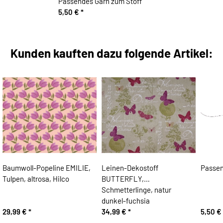
Passendes Garn zum Stoff
5,50 €
*
Kunden kauften dazu folgende Artikel:
Baumwoll-Popeline EMILIE,
Leinen-Dekostoff
Passen
Tulpen, altrosa, Hilco
BUTTERFLY,
Schmetterlinge, natur
dunkel-fuchsia
29,99 €
*
34,99 €
*
5,50 €