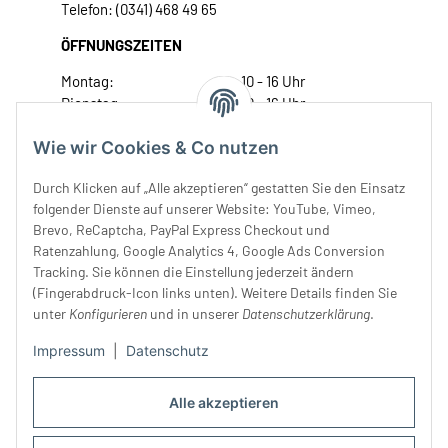
Telefon: (0341) 468 49 65
ÖFFNUNGSZEITEN
Montag:
10 - 16 Uhr
Dienstag:
10 - 16 Uhr
Mittwoch:
10 - 18 Uhr
Wie wir Cookies & Co nutzen
Donnerstag:
10 - 18 Uhr
Freitag:
10 - 18 Uhr
Durch Klicken auf „Alle akzeptieren“ gestatten Sie den Einsatz
Samstag:
10 - 14 Uhr
folgender Dienste auf unserer Website: YouTube, Vimeo,
Unser Service
Brevo, ReCaptcha, PayPal Express Checkout und
Ratenzahlung, Google Analytics 4, Google Ads Conversion
Tracking. Sie können die Einstellung jederzeit ändern
Rechtliches
(Fingerabdruck-Icon links unten). Weitere Details finden Sie
unter
Konfigurieren
und in unserer
Datenschutzerklärung
.
Impressum
|
Datenschutz
Alle akzeptieren