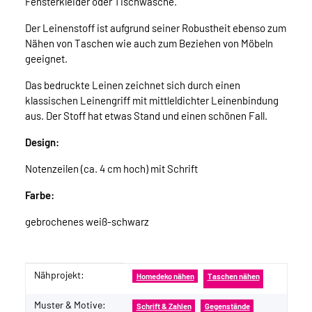
Fensterkleider oder Tischwäsche.
Der Leinenstoff ist aufgrund seiner Robustheit ebenso zum
Nähen von Taschen wie auch zum Beziehen von Möbeln
geeignet.
Das bedruckte Leinen zeichnet sich durch einen
klassischen Leinengriff mit mittleldichter Leinenbindung
aus. Der Stoff hat etwas Stand und einen schönen Fall.
Design:
Notenzeilen (ca. 4 cm hoch) mit Schrift
Farbe:
gebrochenes weiß-schwarz
Nähprojekt:
Produkteigenschaft
Wert
Homedeko nähen
Taschen nähen
Muster & Motive:
Schrift & Zahlen
Gegenstände