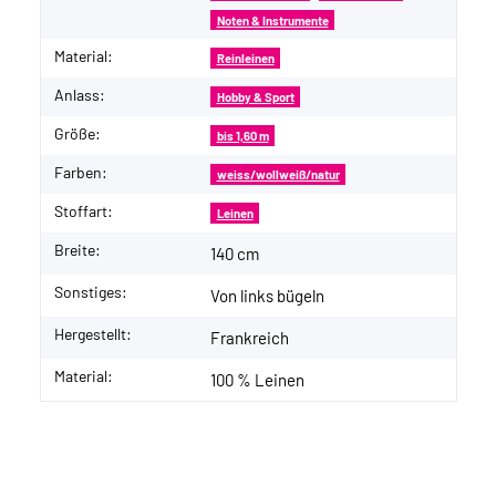
Noten & Instrumente
Material:
Reinleinen
Anlass:
Hobby & Sport
Größe:
bis 1,60 m
Farben:
weiss/wollweiß/natur
Stoffart:
Leinen
Breite:
140 cm
Sonstiges:
Von links bügeln
Hergestellt:
Frankreich
Material:
100 % Leinen