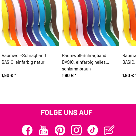
Baumwoll-Schrägband
Baumwoll-Schrägband
Baumw
BASIC, einfarbig natur
BASIC, einfarbig helles
BASIC,
schlammbraun
1,90 €
*
1,90 €
*
1,90 €
FOLGE UNS AUF