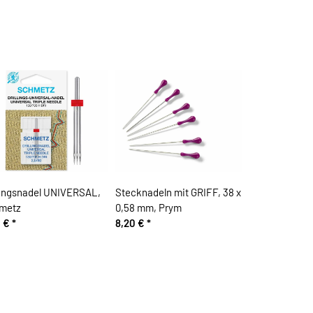
llingsnadel UNIVERSAL,
Stecknadeln mit GRIFF, 38 x
metz
0,58 mm, Prym
0 €
*
8,20 €
*