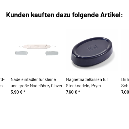
Kunden kauften dazu folgende Artikel:
rd-
Nadeleinfädler für kleine
Magnetnadelkissen für
Dri
ym
und große Nadelöhre, Clover
Stecknadeln, Prym
Sch
5,90 €
*
7,60 €
*
7,0