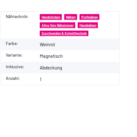
Nähtechnik:
Produkteigenschaft
Wert
Handsticken
Nähen
Profinähen
Alles fürs Nähzimmer
Handnähen
Zuschneiden & Schnitttechnik
Farbe:
Weinrot
Variante:
Magnetisch
Inklusive:
Abdeckung
Anzahl:
1