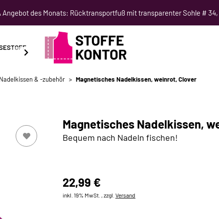
Angebot des Monats: Rücktransportfuß mit transparenter Sohle # 34,
SESTOFF
SCHNITTMUSTER
NÄHKURSE
SALE
Nadelkissen & -zubehör
Magnetisches Nadelkissen, weinrot, Clover
Magnetisches Nadelkissen, wei
Bequem nach Nadeln fischen!
22,99 €
inkl. 19% MwSt. , zzgl.
Versand