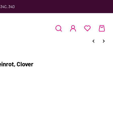
 34C, 34D
nrot, Clover