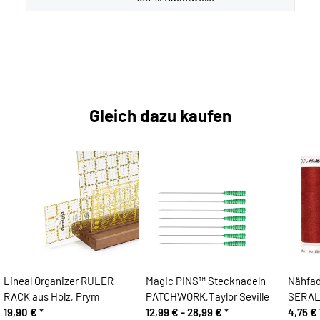
Gleich dazu kaufen
Lineal Organizer RULER
Magic PINS™ Stecknadeln
Nähfad
RACK aus Holz, Prym
PATCHWORK,Taylor Seville
SERALO
19,90 €
*
12,99 € -
28,99 €
*
4,75 €