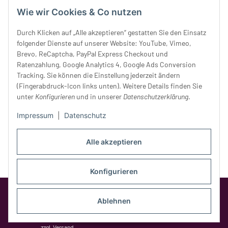
Mittwoch:
10 - 18 Uhr
Wie wir Cookies & Co nutzen
Donnerstag:
10 - 18 Uhr
Freitag:
10 - 18 Uhr
Durch Klicken auf „Alle akzeptieren“ gestatten Sie den Einsatz
Samstag:
10 - 14 Uhr
folgender Dienste auf unserer Website: YouTube, Vimeo,
Unser Service
Brevo, ReCaptcha, PayPal Express Checkout und
Ratenzahlung, Google Analytics 4, Google Ads Conversion
Tracking. Sie können die Einstellung jederzeit ändern
Rechtliches
(Fingerabdruck-Icon links unten). Weitere Details finden Sie
unter
Konfigurieren
und in unserer
Datenschutzerklärung
.
Impressum
|
Datenschutz
Alle akzeptieren
Konfigurieren
Google Analytics deaktivieren
Status:
Opt-Out-Cookie ist nicht gesetzt
Ablehnen
(Tracking aktiv)
* Alle Preise inkl. gesetzlicher MwSt.,
zzgl.
Versand