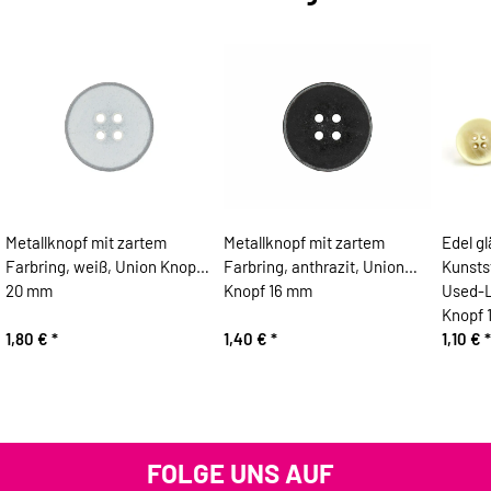
Metallknopf mit zartem
Metallknopf mit zartem
Edel g
Farbring, weiß, Union Knopf
Farbring, anthrazit, Union
Kunsts
20 mm
Knopf 16 mm
Used-L
Knopf 
1,80 €
*
1,40 €
*
1,10 €
*
FOLGE UNS AUF