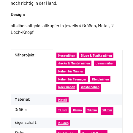
noch richtig in der Hand.
Design:
altsilber, altgold, altkupfer in jeweils 4 Größen, Metall, 2-
Loch-Knopf
Nähprojekt:
Produkteigenschaft
Wert
Hose nähen
Bluse & Tunika nähen
Jacke & Mantel nähen
Jeans nähen
Nähen für Männer
Nähen für Teenager
Kleid nähen
Rock nähen
Weste nähen
Material:
Metall
Größe:
12 mm
18 mm
23 mm
28 mm
Eigenschaft:
2-Loch
Style: