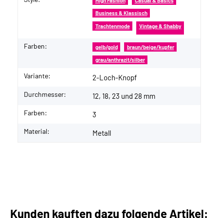
High Fashion
Casual & Basics
Business & Klassisch
Trachtenmode
Vintage & Shabby
Farben:
gelb/gold
braun/beige/kupfer
grau/anthrazit/silber
Variante:
2-Loch-Knopf
Durchmesser:
12, 18, 23 und 28 mm
Farben:
3
Material:
Metall
Kunden kauften dazu folgende Artikel: