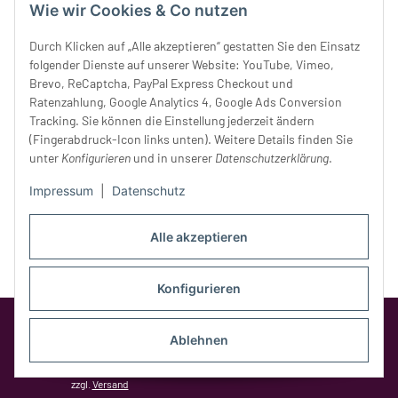
Donnerstag:
10 - 18 Uhr
Wie wir Cookies & Co nutzen
Freitag:
10 - 18 Uhr
Durch Klicken auf „Alle akzeptieren“ gestatten Sie den Einsatz
Samstag:
10 - 14 Uhr
folgender Dienste auf unserer Website: YouTube, Vimeo,
Unser Service
Brevo, ReCaptcha, PayPal Express Checkout und
Ratenzahlung, Google Analytics 4, Google Ads Conversion
Tracking. Sie können die Einstellung jederzeit ändern
Rechtliches
(Fingerabdruck-Icon links unten). Weitere Details finden Sie
unter
Konfigurieren
und in unserer
Datenschutzerklärung
.
Impressum
|
Datenschutz
Alle akzeptieren
Konfigurieren
Google Analytics deaktivieren
Status:
Opt-Out-Cookie ist nicht gesetzt
Ablehnen
(Tracking aktiv)
* Alle Preise inkl. gesetzlicher MwSt.,
zzgl.
Versand