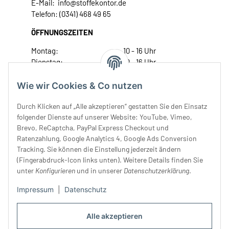
E-Mail: info@stoffekontor.de
Telefon: (0341) 468 49 65
ÖFFNUNGSZEITEN
Montag:
10 - 16 Uhr
Dienstag:
10 - 16 Uhr
Mittwoch:
10 - 18 Uhr
Donnerstag:
10 - 18 Uhr
Wie wir Cookies & Co nutzen
Freitag:
10 - 18 Uhr
Durch Klicken auf „Alle akzeptieren“ gestatten Sie den Einsatz
Samstag:
10 - 14 Uhr
folgender Dienste auf unserer Website: YouTube, Vimeo,
Unser Service
Brevo, ReCaptcha, PayPal Express Checkout und
Ratenzahlung, Google Analytics 4, Google Ads Conversion
Tracking. Sie können die Einstellung jederzeit ändern
Rechtliches
(Fingerabdruck-Icon links unten). Weitere Details finden Sie
unter
Konfigurieren
und in unserer
Datenschutzerklärung
.
Impressum
|
Datenschutz
Alle akzeptieren