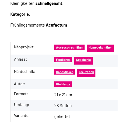
Kleinigkeiten
schnellgenäht
.
Kategorie:
Frühlingsmomente
Acufactum
Nähprojekt:
Produkteigenschaft
Wert
Accessoires nähen
Homedeko nähen
Anlass:
Festliches
Geschenke
Nähtechnik:
Handsticken
Kreuzstich
Autor:
Ute Menze
Format:
21 x 21 cm
Umfang:
28 Seiten
Variante:
geheftet