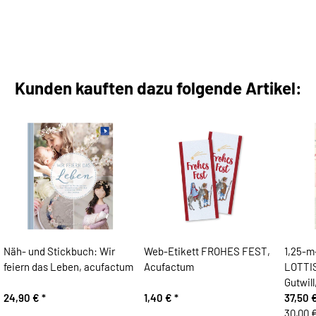
Kunden kauften dazu folgende Artikel:
Näh- und Stickbuch: Wir
Web-Etikett FROHES FEST,
1,25-m
feiern das Leben, acufactum
Acufactum
LOTTIS
Gutwil
24,90 €
*
1,40 €
*
37,50 
30,00 €