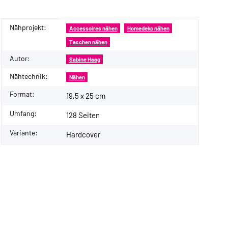
Nähprojekt:
Produkteigenschaft
Wert
Accessoires nähen
Homedeko nähen
Taschen nähen
Autor:
Sabine Haag
Nähtechnik:
Nähen
Format:
19,5 x 25 cm
Umfang:
128 Seiten
Variante:
Hardcover