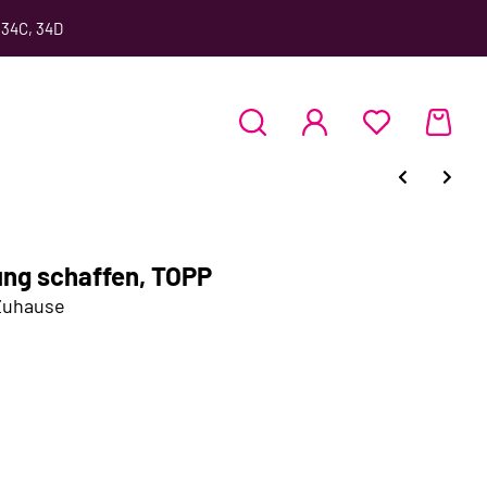
 34C, 34D
ung schaffen, TOPP
 Zuhause