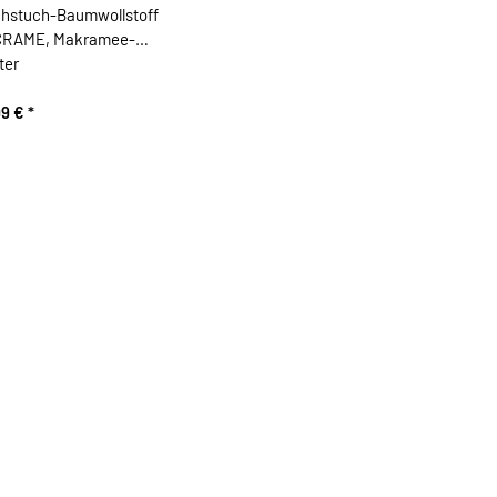
hstuch-Baumwollstoff
RAME, Makramee-
ter
99 €
*