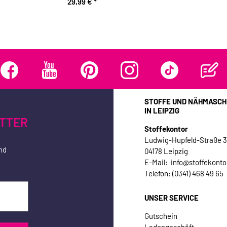
gelb
29,99 €
*
STOFFE UND NÄHMASCH
IN LEIPZIG
TTER
Stoffekontor
Ludwig-Hupfeld-Straße 
nd
04178 Leipzig
E-Mail: info@stoffekonto
Telefon: (0341) 468 49 65
UNSER SERVICE
Gutschein
Ladengeschäft