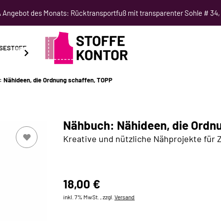
Angebot des Monats: Rücktransportfuß mit transparenter Sohle # 34,
SESTOFF
SCHNITTMUSTER
NÄHKURSE
SALE
 Nähideen, die Ordnung schaffen, TOPP
Nähbuch: Nähideen, die Ordn
Kreative und nützliche Nähprojekte für
18,00 €
inkl. 7% MwSt. , zzgl.
Versand