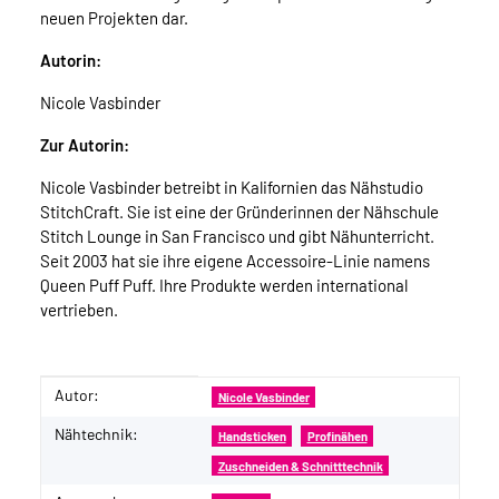
neuen Projekten dar.
Autorin:
Nicole Vasbinder
Zur Autorin:
Nicole Vasbinder betreibt in Kalifornien das Nähstudio
StitchCraft. Sie ist eine der Gründerinnen der Nähschule
Stitch Lounge in San Francisco und gibt Nähunterricht.
Seit 2003 hat sie ihre eigene Accessoire-Linie namens
Queen Puff Puff. Ihre Produkte werden international
vertrieben.
Autor:
Produkteigenschaft
Wert
Nicole Vasbinder
Nähtechnik:
Handsticken
Profinähen
Zuschneiden & Schnitttechnik