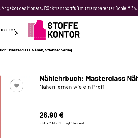
Angebot des Monats: Rücktransportfuß mit transparenter Sohle # 34,
SESTOFF
SCHNITTMUSTER
NÄHKURSE
SALE
uch: Masterclass Nähen, Stiebner Verlag
Nählehrbuch: Masterclass Näh
Nähen lernen wie ein Profi
26,90 €
inkl. 7% MwSt. , zzgl.
Versand