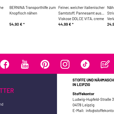
he
BERNINA Transporthilfe zum
Feiner, weicher italienischer
Näh
Knopfloch nähen
Samtstoff, Pannesamt aus
Stri
Viskose DOLCE VITA, creme
Verl
54,90 €
*
44,99 €
*
24,
STOFFE UND NÄHMASCH
IN LEIPZIG
TTER
Stoffekontor
Ludwig-Hupfeld-Straße 
nd
04178 Leipzig
E-Mail: info@stoffekonto