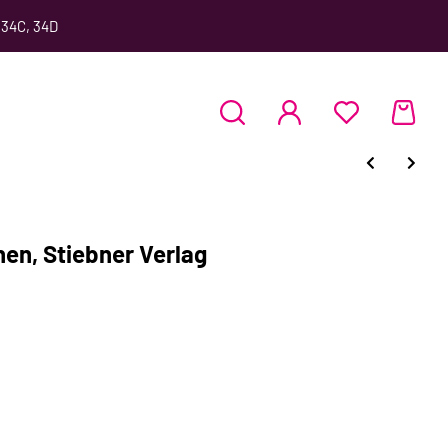
 34C, 34D
en, Stiebner Verlag