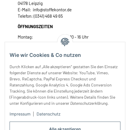
04178 Leipzig
E-Mail: info@stoffekontor.de
Telefon: (0341) 468 49 65
ÖFFNUNGSZEITEN
Montag:
10 - 16 Uhr
Dienstag:
10 - 16 Uhr
Mittwoch:
10 - 18 Uhr
Wie wir Cookies & Co nutzen
Donnerstag:
10 - 18 Uhr
Freitag:
10 - 18 Uhr
Durch Klicken auf „Alle akzeptieren“ gestatten Sie den Einsatz
Samstag:
10 - 14 Uhr
folgender Dienste auf unserer Website: YouTube, Vimeo,
Brevo, ReCaptcha, PayPal Express Checkout und
Unser Service
Ratenzahlung, Google Analytics 4, Google Ads Conversion
Tracking. Sie können die Einstellung jederzeit ändern
Rechtliches
(Fingerabdruck-Icon links unten). Weitere Details finden Sie
unter
Konfigurieren
und in unserer
Datenschutzerklärung
.
Impressum
|
Datenschutz
Alle akzeptieren