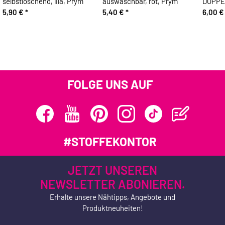
selbstlöschend, lila, Prym
auswaschbar, rot, Prym
DOPPE
5,90 €
*
5,40 €
*
6,00 
FOLGE UNS AUF
#STOFFEKONTOR
JETZT UNSEREN
NEWSLETTER ABONIEREN.
Erhalte unsere Nähtipps, Angebote und
Produktneuheiten!