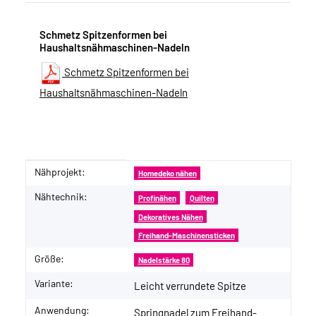
Schmetz Spitzenformen bei
Haushaltsnähmaschinen-Nadeln
Schmetz Spitzenformen bei
Haushaltsnähmaschinen-Nadeln
Nähprojekt:
Produkteigenschaft
Wert
Homedeko nähen
Nähtechnik:
Profinähen
Quilten
Dekoratives Nähen
Freihand-Maschinensticken
Größe:
Nadelstärke 80
Variante:
Leicht verrundete Spitze
Anwendung:
Springnadel zum Freihand-