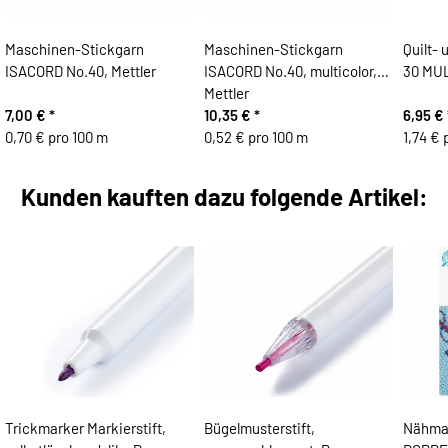
Maschinen-Stickgarn
Maschinen-Stickgarn
Quilt-
ISACORD No.40, Mettler
ISACORD No.40, multicolor,
30 MUL
Mettler
7,00 €
*
10,35 €
*
6,95 €
0,70 € pro 100 m
0,52 € pro 100 m
1,74 € 
Kunden kauften dazu folgende Artikel:
Trickmarker Markierstift,
Bügelmusterstift,
Nähma