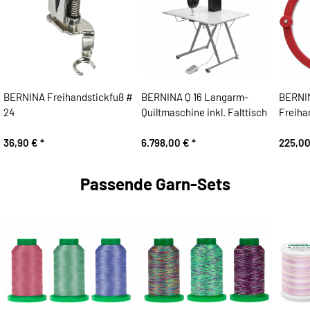
BERNINA Freihandstickfuß #
BERNINA Q 16 Langarm-
BERNIN
24
Quiltmaschine inkl. Falttisch
Freiha
36,90 €
*
6.798,00 €
*
225,0
Passende Garn-Sets